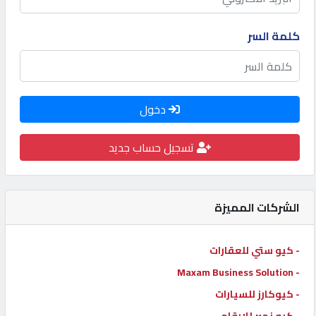
كيو
كلمة السر
كارز
كيو
ماركت
دخول
تسجيل حساب جديد
الدليل
القطري
الشركات المميزة
POWERED
BY
QHOST
- كيو ستي للعقارات
- Maxam Business Solution
- كيوكارز للسيارات