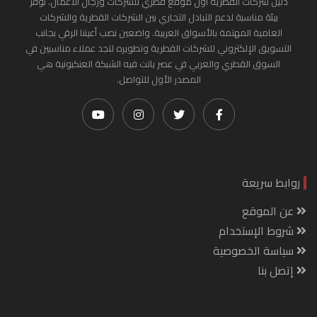
دليل شركات القطرية أول موقع قطري للشركات ورجال الأعمال. نوفر
بيئة مناسبة لدعم التبادل التجاري بين الشركات القطرية والشركات
العامية المهتمة بالأسواق العربية. واضعين نصب أعيننا الرقي بجانب
التسويق الإلكتروني للشركات القطرية وتطويره لتجد عملاء مناسبين في
السوق القطري والعربي في عصر باتت فيه الشبكة العنكبونية هي
المصدر الأول للتواصل.
روابط سريعة
عن الموقع
شروط الإستخدام
سياسة الخصوصية
إتصل بنا