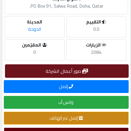
PO Box 91, Salwa Road, Doha, Qatar.
مطلوب
التقييم
المدينة
0.0
الدوحة
طلب
اشتراك
الزيارات
المقيّمين
0
2084
الاحصائيات
صور أعمال الشركة
الأقسام
إتصل
شركات
واتس أب
مميزة
إتصل عبر الهاتف
إبحث