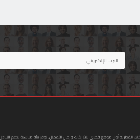
ات القطرية أول موقع قطري للشركات ورجال الأعمال. نوفر بيئة مناسبة لدعم التبادل 