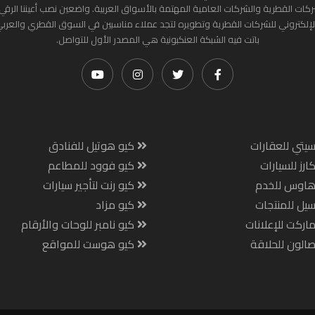
ركات القطرية والشركات العامية المهتمة بالأسواق العربية. واضعين نصب أعيننا الرقي
لإلكتروني للشركات القطرية وتطويره لتجد عملاء مناسبين في السوق القطري والعرب
باتت فيه الشبكة العنكبونية هي المصدر الأول للتواصل.
يتي للعقارات
كيو هوتيل للفنادق
ارز للسيارات
كيو فوود للمطاعم
هاوس للخدم
كيو رنت لتأجير سيارات
يل للمنتجات
كيو مزاد
اركت للإعلانات
كيو نامبر للوحات والأرقام
الون للحلاقة
كيو هوست للمواقع