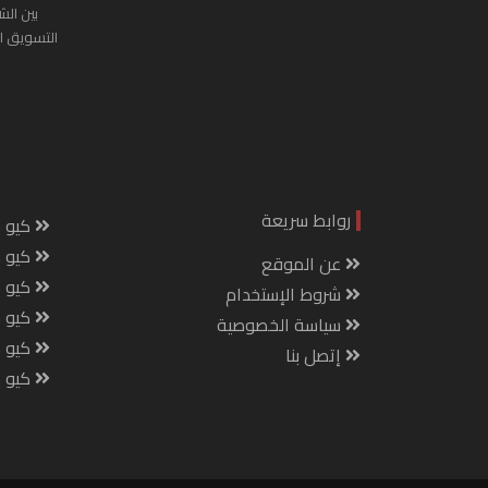
بين الش
التسويق ا
روابط سريعة
كيو س
كيو ك
عن الموقع
كيو 
شروط الإستخدام
كيو س
سياسة الخصوصية
كيو م
إتصل بنا
كيو ص