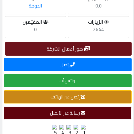
0.0
الدوحة
مطلوب
الزيارات
المقيّمين
0
2644
طلب
اشتراك
صور أعمال الشركة
الاحصائيات
إتصل
الأقسام
واتس أب
إتصل عبر الهاتف
شركات
مميزة
رسالة عبر الأيميل
إبحث