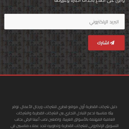
وابق على اطلاع بأحداث أخبارنا وعروضنا
اشترك
دليل شركات القطرية أول موقع قطري للشركات ورجال الأعمال. نوفر
بيئة مناسبة لدعم التبادل التجاري بين الشركات القطرية والشركات
العامية المهتمة بالأسواق العربية. واضعين نصب أعيننا الرقي بجانب
التسويق الإلكتروني للشركات القطرية وتطويره لتجد عملاء مناسبين في