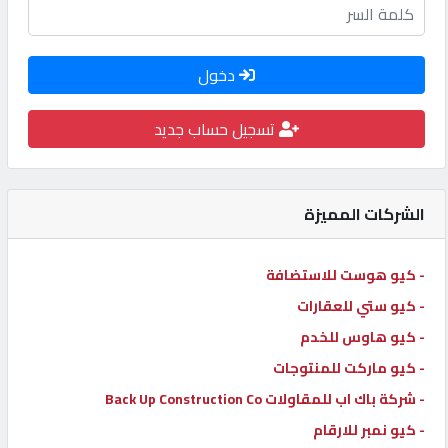
كيو
كارز
دخول
كيو
تسجيل حساب جديد
ماركت
الدليل
الشركات المميزة
القطري
- كيو هوست للاستضافة
POWERED
- كيو ستي للعقارات
BY
- كيو هاوس للخدم
QHOST
- كيو ماركت للمنتوجات
- شركة باك اب للمقاولات Back Up Construction Co
- كيو نمبر للارقام