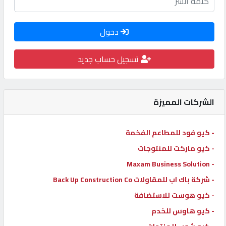
كيو
كارز
دخول
تسجيل حساب جديد
كيو
ماركت
الشركات المميزة
الدليل
القطري
- كيو فود للمطاعم الفخمة
- كيو ماركت للمنتوجات
POWERED
BY
- Maxam Business Solution
QHOST
- شركة باك اب للمقاولات Back Up Construction Co
- كيو هوست للاستضافة
- كيو هاوس للخدم