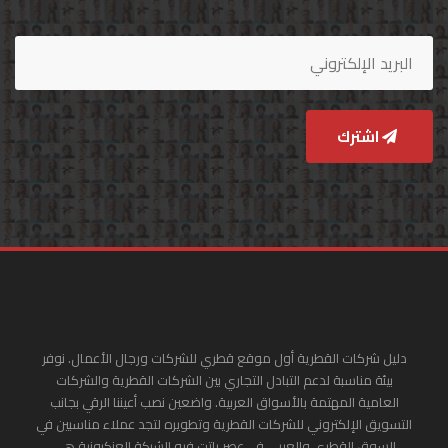
اشترك
دليل شركات القطرية أول موقع قطري للشركات ورجال الأعمال. نوفر
بيئة مناسبة لدعم التبادل التجاري بين الشركات القطرية والشركات
العامية المهتمة بالأسواق العربية. واضعين نصب أعيننا الرقي بجانب
التسويق الإلكتروني للشركات القطرية وتطويره لتجد عملاء مناسبين في
السوق القطري والعربي في عصر باتت فيه الشبكة العنكبونية هي