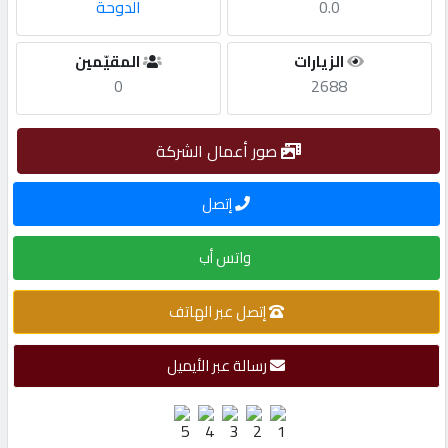
0.0
الدوحة
مطلوب
الزيارات
المقيّمين
0
2688
طلب
اشتراك
صور أعمال الشركة
الاحصائيات
إتصل
واتس أب
الأقسام
إتصل عبر الهاتف
شركات
مميزة
رسالة عبر الأيميل
إبحث