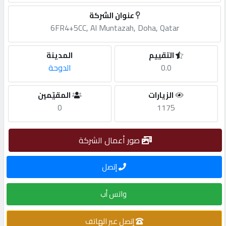
عنوان الشركة
مطلوب
6FR4+5CC, Al Muntazah, Doha, Qatar
طلب
التقييم
المدينة
اشتراك
0.0
الدوحة
الزيارات
المقيّمين
الاحصائيات
0
1175
الأقسام
صور أعمال الشركة
شركات
إتصل
مميزة
واتس أب
إبحث
إتصل عبر الهاتف