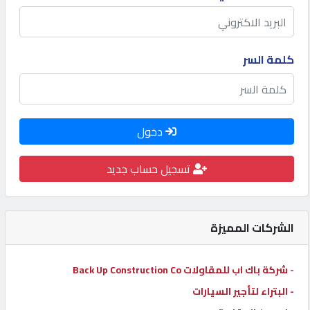
كيو
كارز
كلمة السر
كيو
ماركت
دخول
الدليل
القطري
تسجيل حساب جديد
POWERED
BY
الشركات المميزة
QHOST
- شركة باك اب للمقاولات Back Up Construction Co
- البتراء لتأجير السيارات