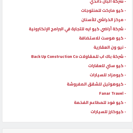
- شركة ألبان داندي
- كيو ماركت للمنتوجات
- مركز الخراشي للأسنان
- شركة أراضي كيو ايه للتجارة في البرامج الإلكترونية
- كيو هوست للاستضافة
- نيو ون العقارية
- شركة باك اب للمقاولات Back Up Construction Co
- كيو ستي للعقارات
- كيومزاد للسيارات
- كيوهوتيل للشقق المفروشة
- Fanar Travel
- كيو فود للمطاعم الفخمة
- كيوكارز للسيارات