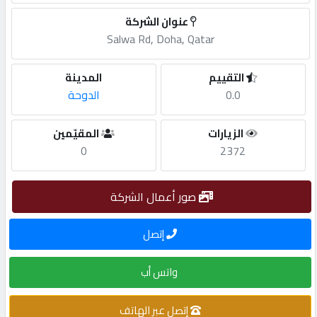
عنوان الشركة
مطلوب
Salwa Rd, Doha, Qatar
طلب
التقييم
المدينة
اشتراك
0.0
الدوحة
الزيارات
المقيّمين
الاحصائيات
0
2372
الأقسام
صور أعمال الشركة
شركات
إتصل
مميزة
واتس أب
إبحث
إتصل عبر الهاتف