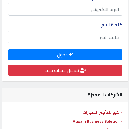
كيو
كارز
كلمة السر
كيو
ماركت
دخول
الدليل
القطري
تسجيل حساب جديد
POWERED
BY
الشركات المميزة
QHOST
- كيو للتأجير السيارات
- Maxam Business Solution