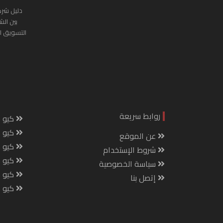
دليل شرك
بين الش
التسويق ا
روابط سريعة
كيو س
كيو ك
عن الموقع
كيو 
شروط الإستخدام
كيو س
سياسة الخصوصية
كيو م
إتصل بنا
كيو ص