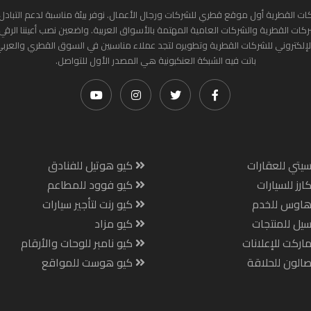
ات القطرية أول موقع قطري للشركات ورجال الأعمال. نوفر بيئة مناسبة لدعم التبادل 
ركات القطرية والشركات العامية المهتمة بالأسواق العربية. واضعين نصب أعيننا الرقي
لإلكتروني للشركات القطرية وتطويره لتجد عملاء مناسبين في السوق القطري والعرب
باتت فيه الشبكة العنكبونية هي المصدر الأول للتواصل.
يتي للعقارات
كيو هوتيل للفنادق
ارز للسيارات
كيو فوود للمطاعم
هاوس للخدم
كيو رنت لتأجير سيارات
يل للمنتجات
كيو مزاد
اركت للإعلانات
كيو نامبر للوحات والأرقام
الون للحلاقة
كيو هوست للمواقع