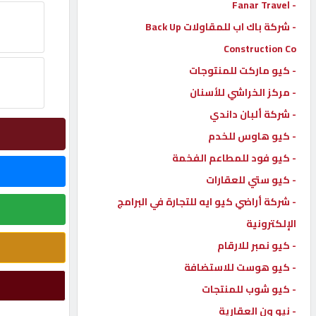
- Fanar Travel
إتصل
- شركة باك اب للمقاولات Back Up
بنا
Construction Co
- كيو ماركت للمنتوجات
إعلانات
- مركز الخراشي للأسنان
- شركة ألبان داندي
- كيو هاوس للخدم
- كيو فود للمطاعم الفخمة
المنتدى
- كيو ستي للعقارات
- شركة أراضي كيو ايه للتجارة في البرامج
كيو
مزاد
الإلكترونية
- كيو نمبر للارقام
- كيو هوست للاستضافة
كيو
نمبر
- كيو شوب للمنتجات
- نيو ون العقارية