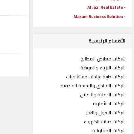
- Al Jazi Real Estate
كيو
كارز
- Maxam Business Solution
كيو
الأقسام الرئيسية
ماركت
شركات معارض المطابخ
الدليل
شركات الازياء والموضة
القطري
شركات طبية عيادات مستشفيات
شركات الفنادق والاجنحة الفندقية
POWERED
شركات الدعاية والاعلان
BY
QHOST
شركات استثمارية
شركات البترول والغاز
شركات صيانة الكهرباء
شركات المقاولات