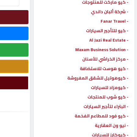
- كيو ماركت للمنتوجات
إتصل
- شركة ألبان داندي
بنا
- Fanar Travel
- كيو للتأجير السيارات
إعلانات
- Al Jazi Real Estate
- Maxam Business Solution
- مركز الخراشي للأسنان
- كيو هوست للاستضافة
المنتدى
- كيوهوتيل للشقق المفروشة
- كيومزاد للسيارات
كيو
مزاد
- كيو شوب للمنتجات
- البتراء لتأجير السيارات
- كيو فود للمطاعم الفخمة
كيو
نمبر
- نيو ون العقارية
- كيوكارز للسيارات