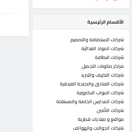
كيو
كارز
الأقسام الرئيسية
كيو
شركات الاستضافة والتصميم
ماركت
شركات المواد الغذائية
شركات النظافة
الدليل
مراكز صالونات التجميل
القطري
شركات التكييف والتبريد
شركات الفنادق والاجنحة الفندقية
POWERED
شركات الابواب الاكترونية
BY
QHOST
شركات المدارس الخاصة والمستقلة
شركات التأمين
مواقع و منتديات قطرية
شركات الجوالات والهواتف