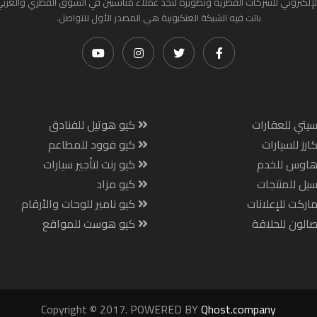
لإلكتروني للشركات القطرية وتطويره لتجد عملاء مناسبين في السوق القطري والعرب
باتت فيه الشبكة العنكبونية هي المصدر الأول للتواصل.
يتي للعقارات
كيو هوتيل للفنادق
ارز للسيارات
كيو فوود للمطاعم
هاوس للخدم
كيو رنت لتأجير سيارات
يل للمنتجات
كيو مزاد
اركت للإعلانات
كيو نامبر للوحات والأرقام
الون للحلاقة
كيو هوست للمواقع
Copyright © 2017. POWERED BY
Qhost.company