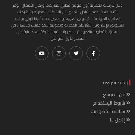
دليل شركات القطرية أول موقع قطري للشركات ورجال الأعمال. نوفر
بيئة مناسبة لدعم التبادل التجاري بين الشركات القطرية والشركات
العامية المهتمة بالأسواق العربية. واضعين نصب أعيننا الرقي بجانب
التسويق الإلكتروني للشركات القطرية وتطويره لتجد عملاء مناسبين في
السوق القطري والعربي في عصر باتت فيه الشبكة العنكبونية هي
المصدر الأول للتواصل.
روابط سريعة
عن الموقع
شروط الإستخدام
سياسة الخصوصية
إتصل بنا