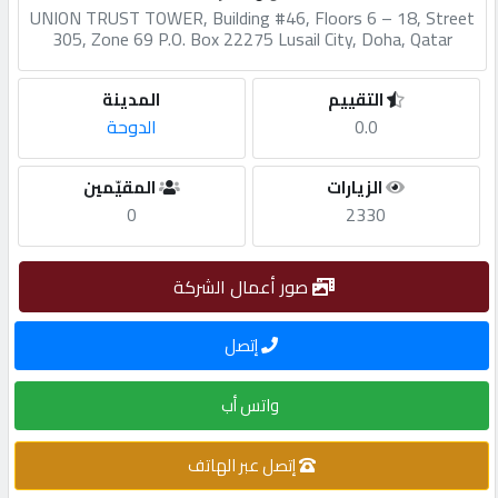
UNION TRUST TOWER, Building #46, Floors 6 – 18, Street
305, Zone 69 P.O. Box 22275 Lusail City, Doha, Qatar
مطلوب
التقييم
المدينة
طلب
0.0
الدوحة
اشتراك
الزيارات
المقيّمين
0
2330
الاحصائيات
صور أعمال الشركة
الأقسام
إتصل
شركات
مميزة
واتس أب
إتصل عبر الهاتف
إبحث