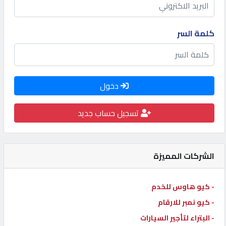
كيو
كارز
كلمة السر
كيو
ماركت
دخول
الدليل
تسجيل حساب جديد
القطري
POWERED
الشركات المميزة
BY
QHOST
- كيو هاوس للخدم
- كيو نمبر للارقام
- البتراء لتأجير السيارات