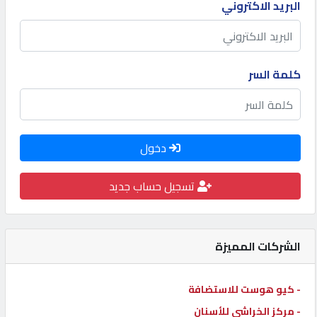
البريد الاكتروني
كيو
كارز
كلمة السر
كيو
ماركت
دخول
الدليل
القطري
تسجيل حساب جديد
POWERED
BY
QHOST
الشركات المميزة
- كيو هوست للاستضافة
- مركز الخراشي للأسنان