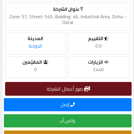
عنوان الشركة
مطلوب
Zone: 57, Street: 545, Building: 46, Industrial Area, Doha –
Qatar
طلب
التقييم
المدينة
اشتراك
0.0
الدوحة
الاحصائيات
الزيارات
المقيّمين
0
2440
الأقسام
صور أعمال الشركة
شركات
إتصل
مميزة
واتس أب
إبحث