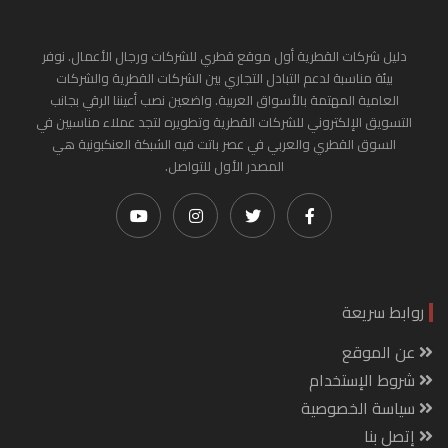
دليل شركات القطرية أول موقع قطري للشركات ورجال الأعمال. نوفر
بيئة مناسبة لدعم التبادل التجاري بين الشركات القطرية والشركات
العامية المهتمة بالأسواق العربية. واضعين نصب أعيننا الرقي بجانب
التسويق الإلكتروني للشركات القطرية وتطويره لتجد عملاء مناسبين في
السوق القطري والعربي في عصر باتت فيه الشبكة العنكبونية هي
المصدر الأول للتواصل.
روابط سريعة
عن الموقع
شروط الإستخدام
سياسة الخصوصية
إتصل بنا