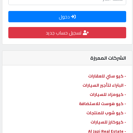
كيو
كارز
دخول
تسجيل حساب جديد
كيو
ماركت
الشركات المميزة
الدليل
القطري
- كيو ستي للعقارات
- البتراء لتأجير السيارات
POWERED
- كيومزاد للسيارات
BY
QHOST
- كيو هوست للاستضافة
- كيو شوب للمنتجات
- كيوكارز للسيارات
- Al Jazi Real Estate