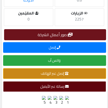
0.0
الدوحة
مطلوب
الزيارات
المقيّمين
0
2257
طلب
اشتراك
صور أعمال الشركة
إتصل
الاحصائيات
واتس أب
الأقسام
إتصل عبر الهاتف
شركات
مميزة
رسالة عبر الأيميل
إبحث