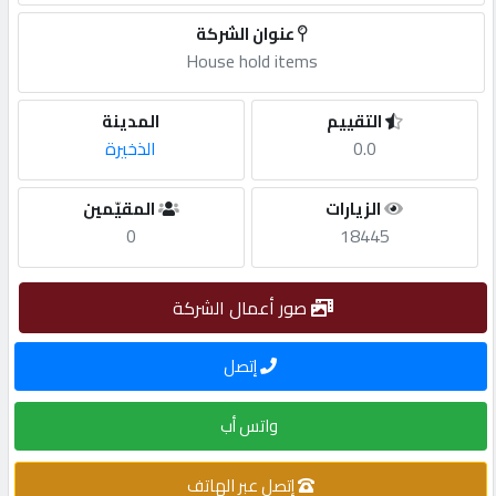
عنوان الشركة
مطلوب
House hold items
طلب
التقييم
المدينة
اشتراك
0.0
الذخيرة
الزيارات
المقيّمين
الاحصائيات
0
18445
الأقسام
صور أعمال الشركة
شركات
إتصل
مميزة
واتس أب
إبحث
إتصل عبر الهاتف