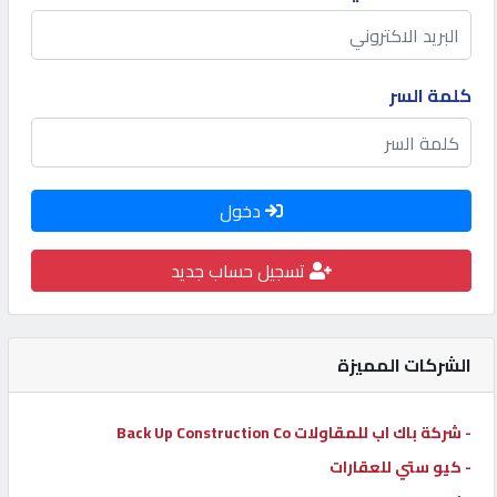
كيو
كارز
كلمة السر
كيو
ماركت
دخول
الدليل
القطري
تسجيل حساب جديد
POWERED
BY
الشركات المميزة
QHOST
- شركة باك اب للمقاولات Back Up Construction Co
- كيو ستي للعقارات