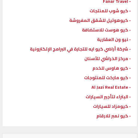
- Fanar Travel
- كيو شوب للمنتجات
- كيوهوتيل للشقق المفروشة
- كيو هوست للاستضافة
- نيو ون العقارية
- شركة أراضي كيو ايه للتجارة في البرامج الإلكترونية
- مركز الخراشي للأسنان
- كيو هاوس للخدم
- كيو ماركت للمنتوجات
- Al Jazi Real Estate
- البتراء لتأجير السيارات
- كيومزاد للسيارات
- كيو نمبر للارقام