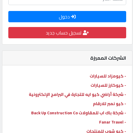
كيو
كارز
دخول
تسجيل حساب جديد
كيو
ماركت
الشركات المميزة
الدليل
القطري
- كيومزاد للسيارات
- كيوكارز للسيارات
POWERED
- شركة أراضي كيو ايه للتجارة في البرامج الإلكترونية
BY
QHOST
- كيو نمبر للارقام
- شركة باك اب للمقاولات Back Up Construction Co
- Fanar Travel
- كيو شوب للمنتجات