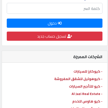
كيو
كارز
دخول
كيو
ماركت
تسجيل حساب جديد
الدليل
القطري
الشركات المميزة
- كيوكارز للسيارات
POWERED
BY
- كيوهوتيل للشقق المفروشة
QHOST
- كيو للتأجير السيارات
- Al Jazi Real Estate
- كيو هاوس للخدم