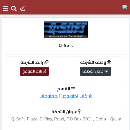
الرئيسية
Q-Soft
دخول
وصف الشركة
رابط الشركة
التسجيل
عرض الوصف
رابط الموقع
English
القسم
شركات تكنولوجيا المعلومات
عنوان الشركة
أضف
Q-Soft Plaza, C-Ring Road, P.O Box 9931, Doha - Qatar.
اعلانك