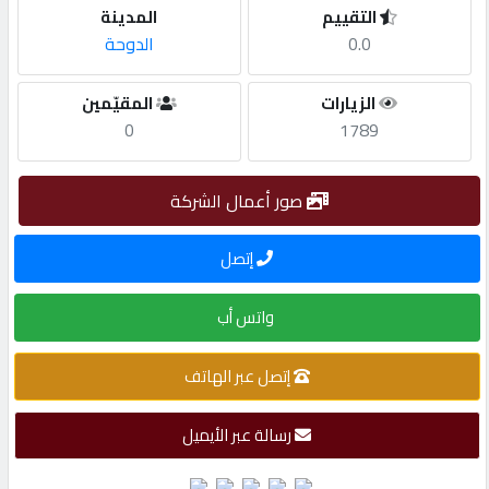
التقييم
المدينة
0.0
الدوحة
مطلوب
الزيارات
المقيّمين
طلب
0
1789
اشتراك
صور أعمال الشركة
الاحصائيات
إتصل
الأقسام
واتس أب
شركات
إتصل عبر الهاتف
مميزة
رسالة عبر الأيميل
إبحث