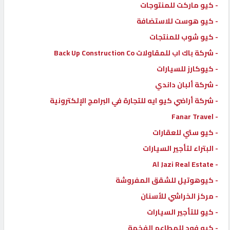
- كيو ماركت للمنتوجات
- كيو هوست للاستضافة
- كيو شوب للمنتجات
- شركة باك اب للمقاولات Back Up Construction Co
- كيوكارز للسيارات
- شركة ألبان داندي
- شركة أراضي كيو ايه للتجارة في البرامج الإلكترونية
- Fanar Travel
- كيو ستي للعقارات
- البتراء لتأجير السيارات
- Al Jazi Real Estate
- كيوهوتيل للشقق المفروشة
- مركز الخراشي للأسنان
- كيو للتأجير السيارات
- كيو فود للمطاعم الفخمة