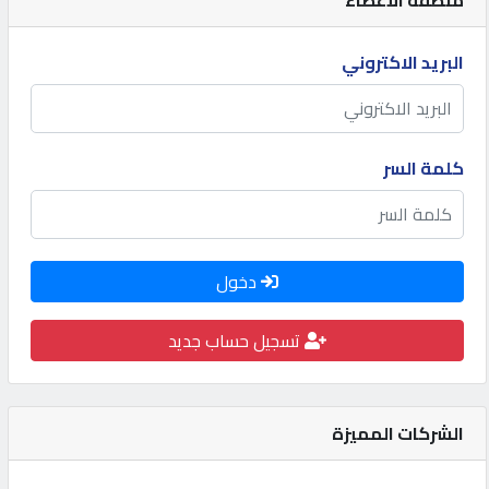
كيو
كارز
البريد الاكتروني
كيو
ماركت
كلمة السر
الدليل
القطري
دخول
POWERED
تسجيل حساب جديد
BY
QHOST
الشركات المميزة