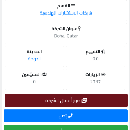
القسم
مطلوب
شركات الاستشارات الهندسية
عنوان الشركة
طلب
Doha, Qatar
اشتراك
التقييم
المدينة
الاحصائيات
0.0
الدوحة
الزيارات
المقيّمين
الأقسام
0
2737
شركات
صور أعمال الشركة
مميزة
إتصل
إبحث