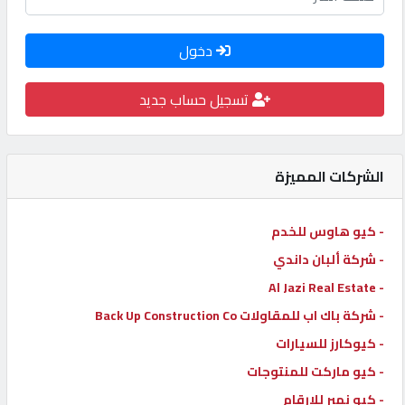
كيو
كارز
دخول
تسجيل حساب جديد
كيو
ماركت
الشركات المميزة
الدليل
القطري
- كيو هاوس للخدم
- شركة ألبان داندي
POWERED
- Al Jazi Real Estate
BY
QHOST
- شركة باك اب للمقاولات Back Up Construction Co
- كيوكارز للسيارات
- كيو ماركت للمنتوجات
- كيو نمبر للارقام