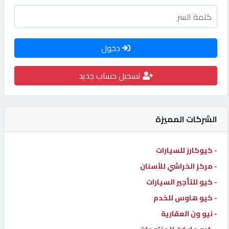
كيو
كارز
دخول
كيو
ماركت
تسجيل حساب جديد
الدليل
الشركات المميزة
القطري
- كيوكارز للسيارات
POWERED
BY
- مركز الخراشي للأسنان
QHOST
- كيو للتأجير السيارات
- كيو هاوس للخدم
- نيو ون العقارية