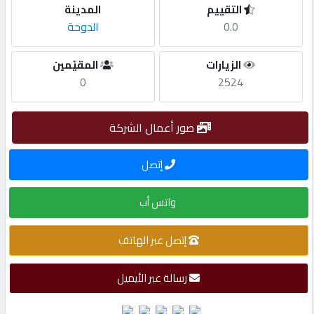
التقييم
المدينة
0.0
الدوحة
مطلوب
الزيارات
المقيّمين
طلب
0
2524
اشتراك
صور أعمال الشركة
الاحصائيات
إتصل
الأقسام
واتس أب
شركات
إتصل عبر الهاتف
مميزة
رسالة عبر الأيميل
إبحث