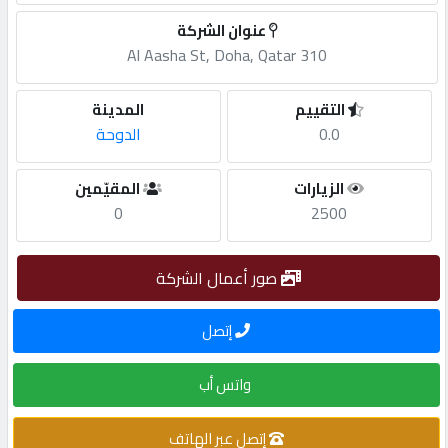
عنوان الشركة
مطلوب
310 Al Aasha St, Doha, Qatar
طلب
التقييم
المدينة
اشتراك
0.0
الدوحة
الزيارات
المقيّمين
الاحصائيات
0
2500
الأقسام
صور أعمال الشركة
شركات
إتصل
مميزة
واتس أب
إبحث
إتصل عبر الهاتف