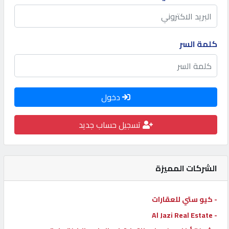
كيو
كارز
كلمة السر
كيو
ماركت
دخول
الدليل
القطري
تسجيل حساب جديد
POWERED
BY
الشركات المميزة
QHOST
- كيو ستي للعقارات
- Al Jazi Real Estate