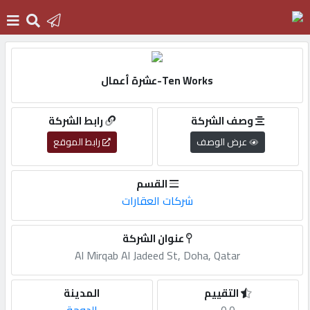
الرئيسية
Ten Works-عشرة أعمال
دخول
وصف الشركة
رابط الشركة
عرض الوصف
رابط الموقع
التسجيل
القسم
شركات العقارات
English
عنوان الشركة
Al Mirqab Al Jadeed St, Doha, Qatar
أضف
اعلانك
التقييم
المدينة