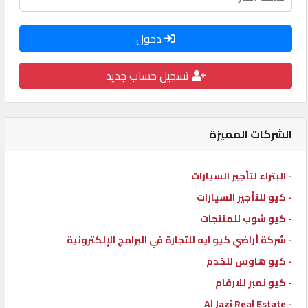
كيو
كارز
دخول
تسجيل حساب جديد
كيو
ماركت
الشركات المميزة
الدليل
القطري
- البتراء لتأجير السيارات
- كيو للتأجير السيارات
POWERED
- كيو شوب للمنتجات
BY
QHOST
- شركة أراضي كيو ايه للتجارة في البرامج الإلكترونية
- كيو هاوس للخدم
- كيو نمبر للارقام
- Al Jazi Real Estate