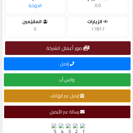
0.0
الدوحة
مطلوب
الزيارات
المقيّمين
0
17817
طلب
اشتراك
صور أعمال الشركة
الاحصائيات
إتصل
الأقسام
واتس أب
إتصل عبر الهاتف
شركات
مميزة
رسالة عبر الأيميل
إبحث