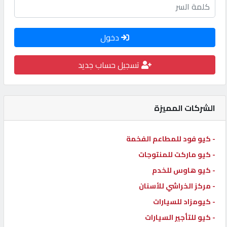
كيو
كارز
دخول
كيو
تسجيل حساب جديد
ماركت
الدليل
الشركات المميزة
القطري
- كيو فود للمطاعم الفخمة
POWERED
- كيو ماركت للمنتوجات
BY
- كيو هاوس للخدم
QHOST
- مركز الخراشي للأسنان
- كيومزاد للسيارات
- كيو للتأجير السيارات