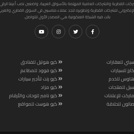
ركات القطرية والشركات العامية المهتمة بالأسواق العربية. واضعين نصب أعيننا الرقي
لإلكتروني للشركات القطرية وتطويره لتجد عملاء مناسبين في السوق القطري والعرب
باتت فيه الشبكة العنكبونية هي المصدر الأول للتواصل.
يتي للعقارات
كيو هوتيل للفنادق
ارز للسيارات
كيو فوود للمطاعم
هاوس للخدم
كيو رنت لتأجير سيارات
يل للمنتجات
كيو مزاد
اركت للإعلانات
كيو نامبر للوحات والأرقام
الون للحلاقة
كيو هوست للمواقع