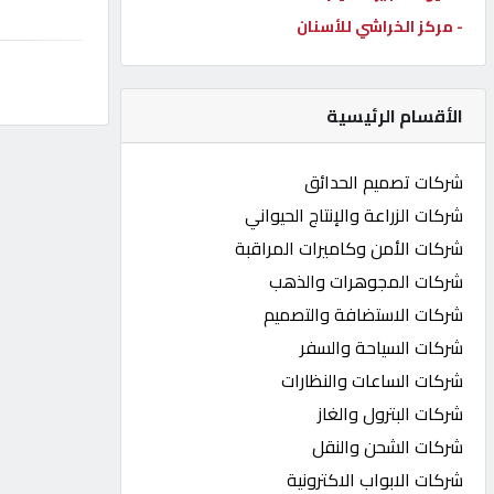
- مركز الخراشي للأسنان
كيو
كارز
الأقسام الرئيسية
كيو
ماركت
شركات تصميم الحدائق
شركات الزراعة والإنتاج الحيواني
الدليل
شركات الأمن وكاميرات المراقبة
القطري
شركات المجوهرات والذهب
شركات الاستضافة والتصميم
POWERED
شركات السياحة والسفر
BY
QHOST
شركات الساعات والنظارات
شركات البترول والغاز
شركات الشحن والنقل
شركات الابواب الاكترونية