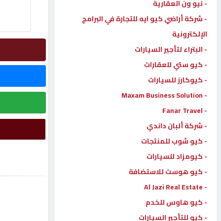
- نيو ون العقارية
إتصل
- شركة أراضي كيو ايه للتجارة في البرامج
بنا
الإلكترونية
- البتراء لتأجير السيارات
إعلانات
- كيو ستي للعقارات
- كيوكارز للسيارات
- Maxam Business Solution
- Fanar Travel
المنتدى
- شركة ألبان داندي
- كيو شوب للمنتجات
كيو
مزاد
- كيومزاد للسيارات
- كيو هوست للاستضافة
- Al Jazi Real Estate
كيو
نمبر
- كيو هاوس للخدم
- كيو للتأجير السيارات