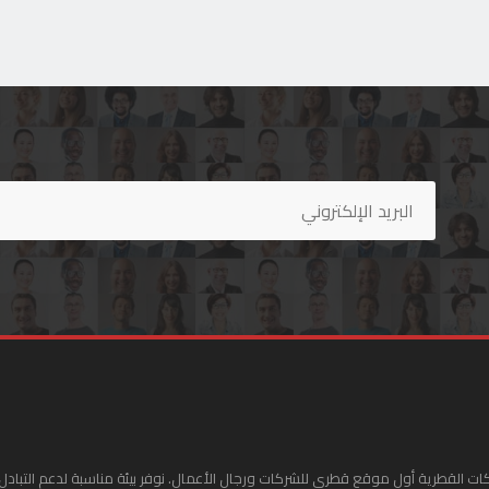
ات القطرية أول موقع قطري للشركات ورجال الأعمال. نوفر بيئة مناسبة لدعم التبادل 