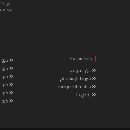
بين الش
التسويق ا
روابط سريعة
كيو س
كيو ك
عن الموقع
كيو 
شروط الإستخدام
كيو س
سياسة الخصوصية
كيو م
إتصل بنا
كيو ص