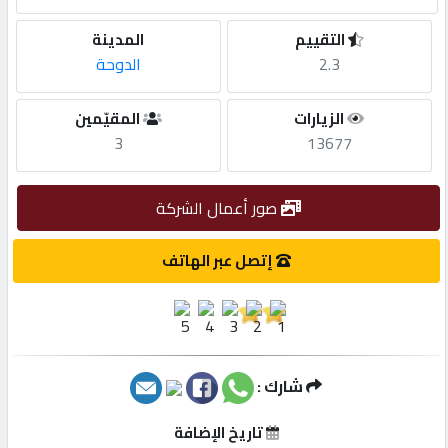
التقييم
المدينة
مطلوب
2.3
الدوحة
طلب
الزيارات
المقيّمين
اشتراك
3
13677
الاحصائيات
صور أعمال الشركة
إتصل عبر الهاتف
الأقسام
شركات
مميزة
شارك :
إبحث
تاريخ الإضافة