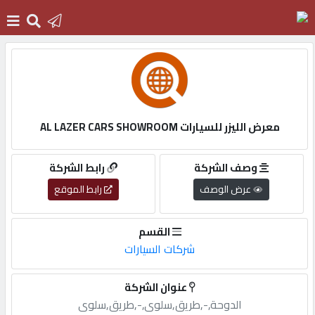
الرئيسية
دخول
معرض الليزر للسيارات AL LAZER CARS SHOWROOM
التسجيل
وصف الشركة
رابط الشركة
عرض الوصف
رابط الموقع
English
القسم
شركات السيارات
أضف
عنوان الشركة
اعلانك
الدوحة,-,طريق,سلوى,-,طريق,سلوى