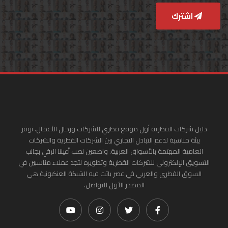
اشترك
دليل شركات القطرية أول موقع قطري للشركات ورجال الأعمال. نوفر
بيئة مناسبة لدعم التبادل التجاري بين الشركات القطرية والشركات
العامية المهتمة بالأسواق العربية. واضعين نصب أعيننا الرقي بجانب
التسويق الإلكتروني للشركات القطرية وتطويره لتجد عملاء مناسبين في
السوق القطري والعربي في عصر باتت فيه الشبكة العنكبونية هي
المصدر الأول للتواصل.