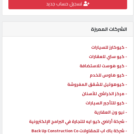
تسجيل حساب جديد
كيو
كارز
الشركات المميزة
كيو
ماركت
- كيوكارز للسيارات
- كيو ستي للعقارات
الدليل
- كيو هوست للاستضافة
القطري
- كيو هاوس للخدم
- كيوهوتيل للشقق المفروشة
POWERED
- مركز الخراشي للأسنان
BY
QHOST
- كيو للتأجير السيارات
- نيو ون العقارية
- شركة أراضي كيو ايه للتجارة في البرامج الإلكترونية
- شركة باك اب للمقاولات Back Up Construction Co