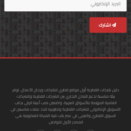
اشترك
دليل شركات القطرية أول موقع قطري للشركات ورجال الأعمال. نوفر
بيئة مناسبة لدعم التبادل التجاري بين الشركات القطرية والشركات
العامية المهتمة بالأسواق العربية. واضعين نصب أعيننا الرقي بجانب
التسويق الإلكتروني للشركات القطرية وتطويره لتجد عملاء مناسبين في
السوق القطري والعربي في عصر باتت فيه الشبكة العنكبونية هي
المصدر الأول للتواصل.