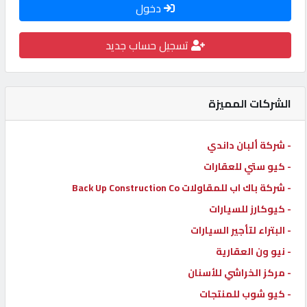
دخول
كيو
كارز
تسجيل حساب جديد
كيو
ماركت
الشركات المميزة
الدليل
- شركة ألبان داندي
القطري
- كيو ستي للعقارات
- شركة باك اب للمقاولات Back Up Construction Co
POWERED
- كيوكارز للسيارات
BY
- البتراء لتأجير السيارات
QHOST
- نيو ون العقارية
- مركز الخراشي للأسنان
- كيو شوب للمنتجات