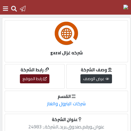
الرئيسية
دخول
شركه غزال gazal
التسجيل
وصف الشركة
رابط الشركة
عرض الوصف
رابط الموقع
English
القسم
شركات البترول والغاز
أضف
عنوان الشركة
اعلانك
عنوان,ورقم,صندوق,بريد,الشركة,: 24983