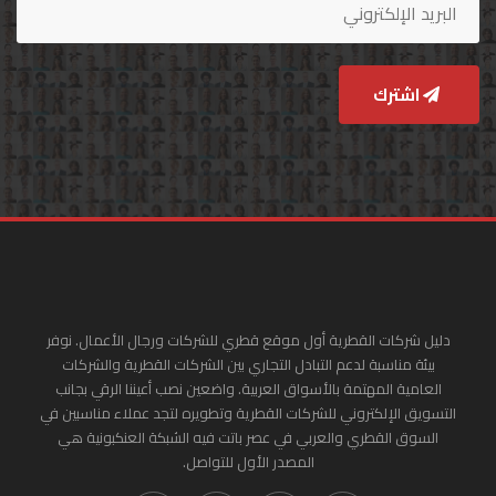
اشترك
دليل شركات القطرية أول موقع قطري للشركات ورجال الأعمال. نوفر
بيئة مناسبة لدعم التبادل التجاري بين الشركات القطرية والشركات
العامية المهتمة بالأسواق العربية. واضعين نصب أعيننا الرقي بجانب
التسويق الإلكتروني للشركات القطرية وتطويره لتجد عملاء مناسبين في
السوق القطري والعربي في عصر باتت فيه الشبكة العنكبونية هي
المصدر الأول للتواصل.