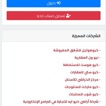
دخول
كيو
كارز
تسجيل حساب جديد
كيو
ماركت
الشركات المميزة
الدليل
- كيوهوتيل للشقق المفروشة
القطري
- نيو ون العقارية
- كيو هوست للاستضافة
POWERED
- كيو ستي للعقارات
BY
- مركز الخراشي للأسنان
QHOST
- كيو ماركت للمنتوجات
- كيو شوب للمنتجات
- شركة أراضي كيو ايه للتجارة في البرامج الإلكترونية