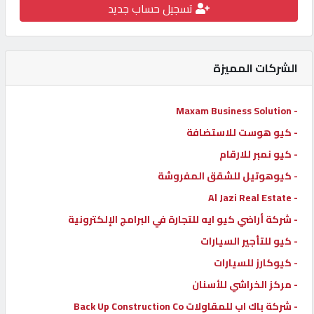
تسجيل حساب جديد
كيو
كارز
الشركات المميزة
كيو
ماركت
- Maxam Business Solution
- كيو هوست للاستضافة
الدليل
- كيو نمبر للارقام
القطري
- كيوهوتيل للشقق المفروشة
- Al Jazi Real Estate
POWERED
- شركة أراضي كيو ايه للتجارة في البرامج الإلكترونية
BY
QHOST
- كيو للتأجير السيارات
- كيوكارز للسيارات
- مركز الخراشي للأسنان
- شركة باك اب للمقاولات Back Up Construction Co