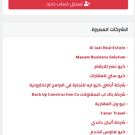
تسجيل حساب جديد
كيو
كارز
الشركات المميزة
كيو
ماركت
- Al Jazi Real Estate
- Maxam Business Solution
الدليل
- كيو نمبر للارقام
القطري
- كيو ستي للعقارات
- شركة أراضي كيو ايه للتجارة في البرامج الإلكترونية
POWERED
- شركة باك اب للمقاولات Back Up Construction Co
BY
QHOST
- نيو ون العقارية
- Fanar Travel
- شركة ألبان داندي
- كيو هاوس للخدم