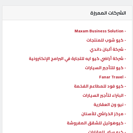
كيو
الشركات المميزة
كارز
- Maxam Business Solution
كيو
- كيو شوب للمنتجات
ماركت
- شركة ألبان داندي
- شركة أراضي كيو ايه للتجارة في البرامج الإلكترونية
الدليل
- كيو للتأجير السيارات
القطري
- Fanar Travel
- كيو فود للمطاعم الفخمة
POWERED
BY
- البتراء لتأجير السيارات
QHOST
- نيو ون العقارية
- مركز الخراشي للأسنان
- كيوهوتيل للشقق المفروشة
- كيو ستي للعقارات