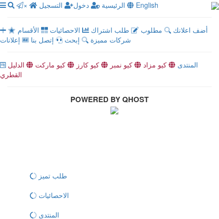
×
التسجيل
دخول
الرئيسية
English
أضف اعلانك
مطلوب
طلب اشتراك
الاحصائيات
الأقسام
شركات مميزة
إبحث
إتصل بنا
إعلانات
المنتدى
كيو مزاد
كيو نمبر
كيو كارز
كيو ماركت
الدليل
القطري
POWERED BY QHOST
طلب تميز
الاحصائيات
المنتدى