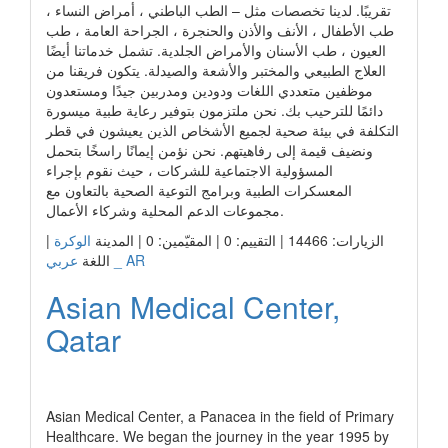
تقريبًا. لدينا تخصصات مثل – الطب الباطني ، أمراض النساء ،
طب الأطفال ، الأنف والأذن والحنجرة ، الجراحة العامة ، طب
العيون ، طب الأسنان والأمراض الجلدية. تشمل خدماتنا أيضًا
العلاج الطبيعي والمختبر والأشعة والصيدلة. يتكون فريقنا من
موظفين متعددي اللغات ودودين ومدربين جيدًا ومستعدون
دائمًا للترحيب بك. نحن ملتزمون بتوفير رعاية طبية ميسورة
التكلفة في بيئة صحية لجميع الأشخاص الذين يعيشون في قطر
ونضيف قيمة إلى رفاهيتهم. نحن نؤمن إيمانًا راسخًا بتحمل
المسؤولية الاجتماعية للشركات ، حيث نقوم بإجراء
المعسكرات الطبية وبرامج التوعية الصحية بالتعاون مع
مجموعات الدعم المحلية وشركاء الأعمال.
|
الوكرة
الزيارات: 14466 | التقييم: 0 | المقيّمين: 0 | المدينة
عربي _ AR
اللغة
Asian Medical Center,
Qatar
رابط الشركة
Asian Medical Center, a Panacea in the field of Primary
Healthcare. We began the journey in the year 1995 by