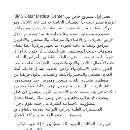
رابط الشركة
KIMS Qatar Medical Center يعتبر أول مشروع خاص في
الوكرة بقطر حيث بدأ العمليات الخاصة به في عام 2009 ، وهو
مركز به عديد من التخصصات لمرضىاه الخارجيين مع مرافق
تشخيصية وصيدلية . نقدم رعاية طبية عالية الجودة من خلال
فريق محترف من الأطباء والممرضات والمسعفين والإداريين
بمرافق ومعدات عالية الجودة. تم تجهيز مركزنا أيضًا بنظام
معلومات حديث للمستشفى يتيح للعمليات أن تكون بلا أوراق
تقريبًا. لدينا تخصصات مثل – الطب الباطني ، أمراض النساء ،
طب الأطفال ، الأنف والأذن والحنجرة ، الجراحة العامة ، طب
العيون ، طب الأسنان والأمراض الجلدية. تشمل خدماتنا أيضًا
العلاج الطبيعي والمختبر والأشعة والصيدلة. يتكون فريقنا من
موظفين متعددي اللغات ودودين ومدربين جيدًا ومستعدون
دائمًا للترحيب بك. نحن ملتزمون بتوفير رعاية طبية ميسورة
التكلفة في بيئة صحية لجميع الأشخاص الذين يعيشون في قطر
ونضيف قيمة إلى رفاهيتهم. نحن نؤمن إيمانًا راسخًا بتحمل
المسؤولية الاجتماعية للشركات ، حيث نقوم بإجراء
المعسكرات الطبية وبرامج التوعية الصحية بالتعاون مع
مجموعات الدعم المحلية وشركاء الأعمال.
|
الوكرة
الزيارات: 14549 | التقييم: 0 | المقيّمين: 0 | المدينة
عربي _ AR
اللغة