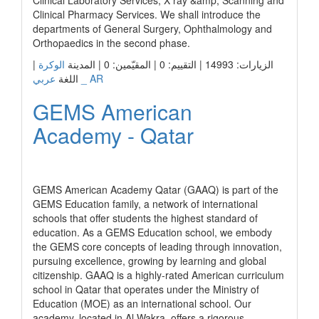
Clinical Laboratory Services, X ray &amp; Scanning and
Clinical Pharmacy Services. We shall introduce the
departments of General Surgery, Ophthalmology and
Orthopaedics in the second phase.
|
الوكرة
الزيارات: 14993 | التقييم: 0 | المقيّمين: 0 | المدينة
عربي _ AR
اللغة
GEMS American
Academy - Qatar
رابط الشركة
GEMS American Academy Qatar (GAAQ) is part of the
GEMS Education family, a network of international
schools that offer students the highest standard of
education. As a GEMS Education school, we embody
the GEMS core concepts of leading through innovation,
pursuing excellence, growing by learning and global
citizenship. GAAQ is a highly-rated American curriculum
school in Qatar that operates under the Ministry of
Education (MOE) as an international school. Our
academy, located in Al Wakra, offers a rigorous