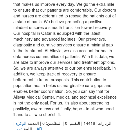
that makes us improve every day. We go the extra mile
to ensure that our patients are comfortable. Our doctors
and nurses are determined to rescue the patients out of
a state of panic. We believe promoting a positive
mindset ensures a smooth transition toward recovery.
Our hospital in Qatar is equipped with the latest
machinery and advanced facilities. Our preventive,
diagnostic and curative services ensure a minimal gap
in the treatment. At Allevia, we also account for health
data across communities of patients. With this data, we
are able to improve our services and treatment options.
So, we are always attentive to our patient's feedback. In
addition, we keep track of recovery to ensure
betterment in future prospects. This contribution to
population health helps us marginalize care gaps and
enables better coordination. So, you can say that for
Allevia Medical Center, medical and technical excellence
is not the only goal. For us, it's also about spreading
positivity, awareness and finally, hope - to all who need
it and to all who cherish it.
|
الوكرة
الزيارات: 14418 | التقييم: 0 | المقيّمين: 0 | المدينة
عربي _ AR
اللغة