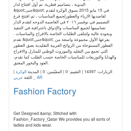
اليدوية ، بتصاميم قطرية. تم أول افتتاح لدار
&quot;جنى&quot; في 15 مايو 2015 بسوق الوكرة لتقدم
لقاصديها الازياء والعطورلجميع المناسبات ، ثم افتتح فرع
التصميم في نوفمبر ٢٠١٦ في العاصمة الدوحه لتقدم الدار
تصاميمها لجميع المناسبات والإذواق باحترافية في التنفيذ
وبجودة عالية ولتتلقى الطلبات الخاصة بالافراح والمناسبات .
تقدم &quot;جنى&quot; بفرعها الأول مجموعة واسعة من
العطور المستوحاة من الروائح العربية التقليدية بعبق العطور
التي تجمع بين التقليد والموروث الوطني للمنازل والافراح
والهدايا والتوزيعات للمناسبات الخاصة حسب الطلب كما تقدم،
العود والبخور المعتق.
|
الوكرة
الزيارات: 14397 | التقييم: 0 | المقيّمين: 0 | المدينة
عربي _ AR
اللغة
Fashion Factory
رابط الشركة
Get Designed &amp; Stitched with
Fashion_Factory_Qatar We provides you all sorts of
ladies and kids wear.