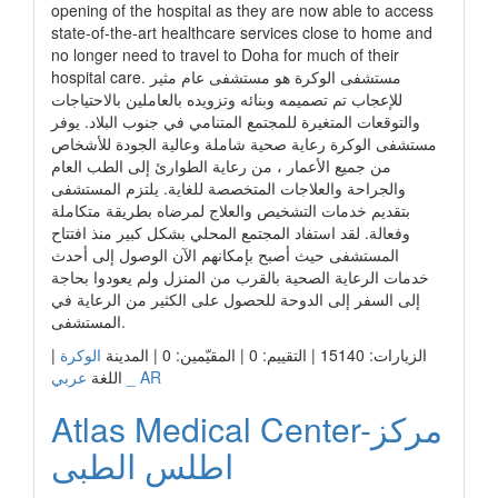
opening of the hospital as they are now able to access
state-of-the-art healthcare services close to home and
no longer need to travel to Doha for much of their
hospital care. مستشفى الوكرة هو مستشفى عام مثير
للإعجاب تم تصميمه وبنائه وتزويده بالعاملين بالاحتياجات
والتوقعات المتغيرة للمجتمع المتنامي في جنوب البلاد. يوفر
مستشفى الوكرة رعاية صحية شاملة وعالية الجودة للأشخاص
من جميع الأعمار ، من رعاية الطوارئ إلى الطب العام
والجراحة والعلاجات المتخصصة للغاية. يلتزم المستشفى
بتقديم خدمات التشخيص والعلاج لمرضاه بطريقة متكاملة
وفعالة. لقد استفاد المجتمع المحلي بشكل كبير منذ افتتاح
المستشفى حيث أصبح بإمكانهم الآن الوصول إلى أحدث
خدمات الرعاية الصحية بالقرب من المنزل ولم يعودوا بحاجة
إلى السفر إلى الدوحة للحصول على الكثير من الرعاية في
المستشفى.
|
الوكرة
الزيارات: 15140 | التقييم: 0 | المقيّمين: 0 | المدينة
عربي _ AR
اللغة
Atlas Medical Center-مركز
اطلس الطبى