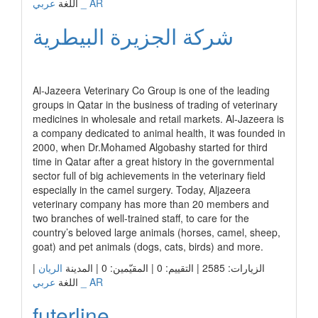
عربي _ AR
اللغة
شركة الجزيرة البيطرية
رابط الشركة
Al-Jazeera Veterinary Co Group is one of the leading
groups in Qatar in the business of trading of veterinary
medicines in wholesale and retail markets. Al-Jazeera is
a company dedicated to animal health, it was founded in
2000, when Dr.Mohamed Algobashy started for third
time in Qatar after a great history in the governmental
sector full of big achievements in the veterinary field
especially in the camel surgery. Today, Aljazeera
veterinary company has more than 20 members and
two branches of well-trained staff, to care for the
country’s beloved large animals (horses, camel, sheep,
goat) and pet animals (dogs, cats, birds) and more.
|
الريان
الزيارات: 2585 | التقييم: 0 | المقيّمين: 0 | المدينة
عربي _ AR
اللغة
futerline