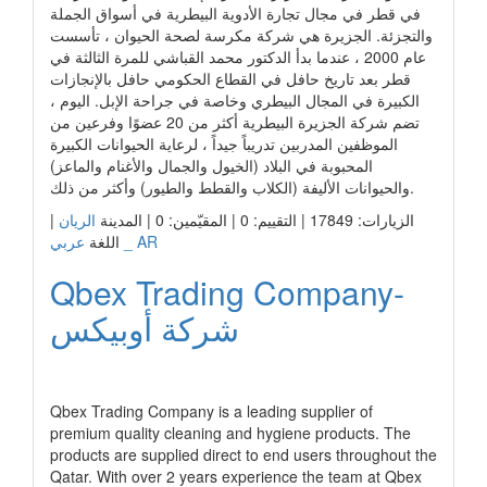
في قطر في مجال تجارة الأدوية البيطرية في أسواق الجملة
والتجزئة. الجزيرة هي شركة مكرسة لصحة الحيوان ، تأسست
عام 2000 ، عندما بدأ الدكتور محمد القباشي للمرة الثالثة في
قطر بعد تاريخ حافل في القطاع الحكومي حافل بالإنجازات
الكبيرة في المجال البيطري وخاصة في جراحة الإبل. اليوم ،
تضم شركة الجزيرة البيطرية أكثر من 20 عضوًا وفرعين من
الموظفين المدربين تدريباً جيداً ، لرعاية الحيوانات الكبيرة
المحبوبة في البلاد (الخيول والجمال والأغنام والماعز)
والحيوانات الأليفة (الكلاب والقطط والطيور) وأكثر من ذلك.
|
الريان
الزيارات: 17849 | التقييم: 0 | المقيّمين: 0 | المدينة
عربي _ AR
اللغة
Qbex Trading Company-
شركة أوبيكس
رابط الشركة
Qbex Trading Company is a leading supplier of
premium quality cleaning and hygiene products. The
products are supplied direct to end users throughout the
Qatar. With over 2 years experience the team at Qbex