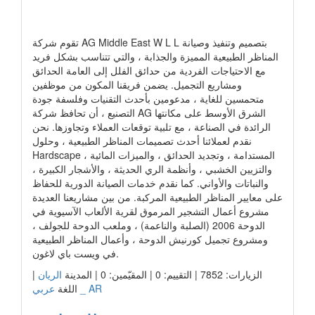
رابط الشركة
تقوم شركة AG Middle East W L L بتصميم وتنفيذ وصيانة
المناظر الطبيعية المميزة والجذابة ، والتي تتناسب بشكل فريد
مع الاحتياجات الفردية من حدائق الفلل إلى العامة الحدائق
ومشاريع التجميل. يضمن فريقنا المكون من موظفين
متحمسين للغاية ، مدعومين بأحدث التقنيات وفلسفة جودة
التصنيع ، أن تحافظ شركة AG الشرق الأوسط على مكانتها
الرائدة في الصناعة ، مع تلبية توقعات العملاء وتجاوزها. نحن
نقدم لعملائنا أحدث تصميمات المناظر الطبيعية ، وحلول
Hardscape المستدامة ، وتجديد الحدائق ، والميزات المائية ،
والتزيين الخشبي ، وأنظمة الري الحديثة ، والأشجار الكبيرة ،
والنباتات والأواني. كما نقدم خدمات الصيانة الدورية للحفاظ
على معايير المناظر الطبيعية المركبة. من بين مشاريعنا العديدة
مشروع أعمال التشجير المرموق لقرية الألعاب الآسيوية في
الدوحة 2006 (الصلبة والناعمة) ، وملعب الدوحة للجولف ،
ومشروع تجميل كورنيش الدوحة ، وأعمال المناظر الطبيعية
في ويست باي لاغون.
|
الريان
الزيارات: 7852 | التقييم: 0 | المقيّمين: 0 | المدينة
عربي _ AR
اللغة