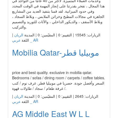
وخدمات العملاء المتميزة. لأكثر من 40 عامًا من التواجد في
هذا المجال ، نفخر بقدرتنا على إنجاز المهمة في الوقت المحدد
وفي حدود الميزانية. لقد قمنا بتنفيذ العديد من المشاريع
الجاهزة في مجالات المطبخ وخزائن الملابس ، وبلاط السجاد ،
وبلاط الأسقف ، والديكور الداخلي ، والأثاث للتوريد والتصميم
والتركيب.
|
الريان
الزيارات: 15545 | التقييم: 0 | المقيّمين: 0 | المدينة
عربي _ AR
اللغة
Mobilia Qatar-موبيليا قطر
رابط الشركة
price and best quality. exclusive in mobilia qatar.
Bedrooms / sofas / dining room / carpets / coffee tables.
السعر وأفضل جودة. حصريا في موبيليا قطر. غرف نوم / كنب
/ غرفة طعام / سجاد / طاولات قهوة.
|
الريان
الزيارات: 2645 | التقييم: 0 | المقيّمين: 0 | المدينة
عربي _ AR
اللغة
AG Middle East W L L