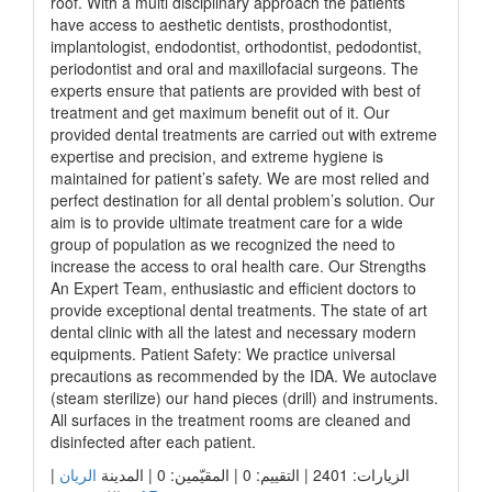
roof. With a multi disciplinary approach the patients
have access to aesthetic dentists, prosthodontist,
implantologist, endodontist, orthodontist, pedodontist,
periodontist and oral and maxillofacial surgeons. The
experts ensure that patients are provided with best of
treatment and get maximum benefit out of it. Our
provided dental treatments are carried out with extreme
expertise and precision, and extreme hygiene is
maintained for patient’s safety. We are most relied and
perfect destination for all dental problem’s solution. Our
aim is to provide ultimate treatment care for a wide
group of population as we recognized the need to
increase the access to oral health care. Our Strengths
An Expert Team, enthusiastic and efficient doctors to
provide exceptional dental treatments. The state of art
dental clinic with all the latest and necessary modern
equipments. Patient Safety: We practice universal
precautions as recommended by the IDA. We autoclave
(steam sterilize) our hand pieces (drill) and instruments.
All surfaces in the treatment rooms are cleaned and
disinfected after each patient.
|
الريان
الزيارات: 2401 | التقييم: 0 | المقيّمين: 0 | المدينة