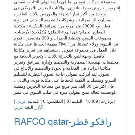
مجموعة شركات تيفولي بما في ذلك تيفولي للأثاث ، تيفولي
إنتيريورز ، روش بوبوا ، ناتوزي ، والأثاث المنزلي الأمريكي هي
واحدة من أكبر تجار التجزئة والموردين للأثاث الفاخر ،
المشاريع الرأسمالية ، وشركات التصميم الداخلي في دولة
قطر. مع 23000 متر مربع من المرافق السكنية ؛ مكتب؛
المطبخ الحمام؛ في الهواء الطلق؛ مُكَمِّلات؛ الأرضيات.
مجموعات النسيج وتغطية الجدران و 300 متخصص ؛ نقوم
بمهمة الحفاظ على مكانة Tivoli في السوق وولاء عملائنا. من
خلال العمل في مجموعة تيفولي ، ستساهم في تعزيز مكانتنا
كأفضل وجهة للبيع بالتجزئة للأثاث ، وتعزيز العلاقة مع
مجتمعات الهندسة المعمارية والتصميم وإدارة المرافق وتعزيز
مكانتنا الرائدة في الفخامة والجودة والتصميم والإبداع في
السوق. لقد أدركت تيفولي حاجة السوق القطرية للتسليم
السريع ومتطلبات الكمية للحفاظ على مكانة قوية. وبالتالي ،
فإن أكثر من 30 ألف متر مربع من مساحة التخزين ومنصة
لوجستية فعالة تمنح تيفولي ميزة في طلب السوق في قطر.
|
الريان
الزيارات: 16469 | التقييم: 0 | المقيّمين: 0 | المدينة
عربي _ AR
اللغة
RAFCO qatar-رافكو قطر
رابط الشركة