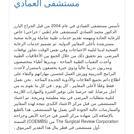
مستشفى العمادي
رابط الشركة
تأسس مستشفى العمادي في عام 2004 من قبل الجراح البارز
الدكتور محمد العمادي كمستشفى عام (طبي / جراحي) خاص
للرعاية الحادة ومهمته تقديم خدمات طبية شاملة ورعاية صحية
مسترشدة بأعلى المعايير الدولية. تم تصميم خدمات الرعاية
الصحية لدينا لتلبية الاحتياجات وفي نفس الوقت تجاوز توقعات
المرضى. يتم تحقيق ذلك من خلال الجمع بين الأخلاقيات الطبية
وأحدث التقنيات الطبية المتاحة ، ويديرها أطباء متخصصون
ومدربون تدريباً عالياً وذوي خبرة يخضعون باستمرار لأحدث
البرامج التدريبية وورش العمل لتحسين مهاراتهم والبقاء على
اطلاع دائم بجميع العلاجات والأدوية الجديدة المتاحة . نحن نعمل
فقط وفقًا لأعلى المعايير ، كل يوم ، في كل ما نقوم به من
أجل مرضانا. لقد حرصنا على توفير الخبرة والمهارات اللازمة
لتلبية متطلبات المرضى في بيئة مطمئنة ومريحة. تم اعتماد
المستشفى من قبل مركز الاعتماد الكندي نتيجة لهذه المعايير
والممارسات عالية الجودة التي يعمل بها المستشفى. هذا بالطبع
بالإضافة إلى شهادة مركز التميز في جراحة الأيض وجراحة
السمنة (COEMBS) من The Surgical Review Corporation
، أول مستشفى في قطر ينال هذا التقدير المرموق.