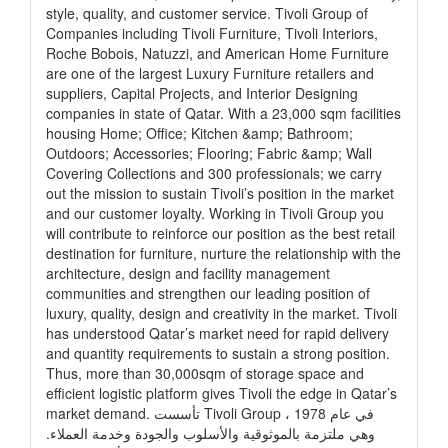
style, quality, and customer service. Tivoli Group of
Companies including Tivoli Furniture, Tivoli Interiors,
Roche Bobois, Natuzzi, and American Home Furniture
are one of the largest Luxury Furniture retailers and
suppliers, Capital Projects, and Interior Designing
companies in state of Qatar. With a 23,000 sqm facilities
housing Home; Office; Kitchen &amp; Bathroom;
Outdoors; Accessories; Flooring; Fabric &amp; Wall
Covering Collections and 300 professionals; we carry
out the mission to sustain Tivoli’s position in the market
and our customer loyalty. Working in Tivoli Group you
will contribute to reinforce our position as the best retail
destination for furniture, nurture the relationship with the
architecture, design and facility management
communities and strengthen our leading position of
luxury, quality, design and creativity in the market. Tivoli
has understood Qatar’s market need for rapid delivery
and quantity requirements to sustain a strong position.
Thus, more than 30,000sqm of storage space and
efficient logistic platform gives Tivoli the edge in Qatar’s
market demand. تأسست Tivoli Group في عام 1978 ،
وهي ملتزمة بالموثوقية والأسلوب والجودة وخدمة العملاء.