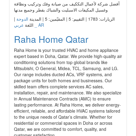
أفضل شركة لأعمال التككيف من صيانة وفك وتركيب ونظافة
وغسيل المكيفات الاسبليت والشباك بقطر وجميع مدنها
الزيارات: 1783 | التقييم: 5 | المقيّمين: 5 | المدينة
الدوحة
|
عربي _ AR
اللغة
Raha Home Qatar
Raha Home is your trusted HVAC and home appliance
expert based in Doha, Qatar. We provide high-quality air
conditioning solutions from top global brands like
Mitsubishi, O General, Midea, TCL, Samsung, and LG.
Our range includes ducted ACs, VRF systems, and
package units for both homes and businesses. Our
skilled team offers complete services AC sales,
installation, repair, and maintenance. We also specialize
in Annual Maintenance Contracts (AMC) to ensure
lasting performance. At Raha Home, we deliver energy-
efficient, reliable, and affordable HVAC systems tailored
to the unique needs of Qatar’s climate. Whether for
residential or commercial spaces in Doha or across
Qatar, we are committed to comfort, quality, and
customer satisfaction.