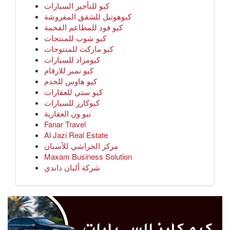
كيو للتأجير السيارات
كيوهوتيل للشقق المفروشة
كيو فود للمطاعم الفخمة
كيو شوب للمنتجات
كيو ماركت للمنتوجات
كيومزاد للسيارات
كيو نمبر للارقام
كيو هاوس للخدم
كيو ستي للعقارات
كيوكارز للسيارات
نيو ون العقارية
Fanar Travel
Al Jazi Real Estate
مركز الخراشي للأسنان
Maxam Business Solution
شركة ألبان داندي