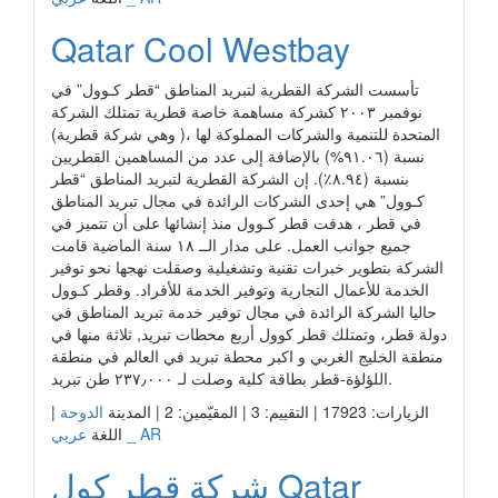
Qatar Cool Westbay
تأسست الشركة القطرية لتبريد المناطق “قطر كـوول” في
نوفمبر ٢٠٠٣ كشركة مساهمة خاصة قطرية تمتلك الشركة
المتحدة للتنمية والشركات المملوكة لها ،( وهي شركة قطرية)
نسبة (٩١.٠٦%) بالإضافة إلى عدد من المساهمين القطريين
بنسبة (٨.٩٤٪). إن الشركة القطرية لتبريد المناطق “قطر
كـوول” هي إحدى الشركات الرائدة في مجال تبريد المناطق
في قطر ، هدفت قطر كـوول منذ إنشائها على أن تتميز في
جميع جوانب العمل. على مدار الــ ١٨ سنة الماضية قامت
الشركة بتطوير خبرات تقنية وتشغيلية وصقلت نهجها نحو توفير
الخدمة للأعمال التجارية وتوفير الخدمة للأفراد. وقطر كـوول
حاليا الشركة الرائدة في مجال توفير خدمة تبريد المناطق في
دولة قطر، وتمتلك قطر كوول أربع محطات تبريد, ثلاثة منها في
منطقة الخليج الغربي و اكبر محطة تبريد في العالم في منطقة
اللؤلؤة-قطر بطاقة كلية وصلت لـ ٢٣٧٫٠٠٠ طن تبريد.
الزيارات: 17923 | التقييم: 3 | المقيّمين: 2 | المدينة
الدوحة
|
عربي _ AR
اللغة
شركة قطر كول Qatar