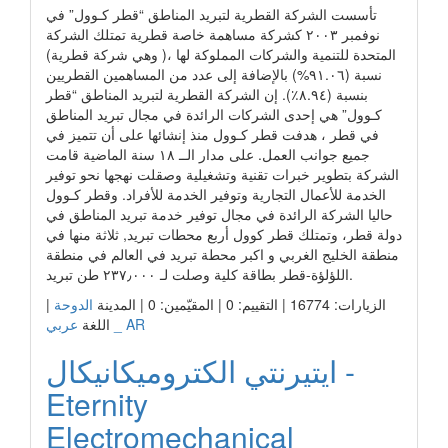
تأسست الشركة القطرية لتبريد المناطق “قطر كـوول” في
نوفمبر ٢٠٠٣ كشركة مساهمة خاصة قطرية تمتلك الشركة
المتحدة للتنمية والشركات المملوكة لها ،( وهي شركة قطرية)
نسبة (٩١.٠٦%) بالإضافة إلى عدد من المساهمين القطريين
بنسبة (٨.٩٤٪). إن الشركة القطرية لتبريد المناطق “قطر
كـوول” هي إحدى الشركات الرائدة في مجال تبريد المناطق
في قطر ، هدفت قطر كـوول منذ إنشائها على أن تتميز في
جميع جوانب العمل. على مدار الــ ١٨ سنة الماضية قامت
الشركة بتطوير خبرات تقنية وتشغيلية وصقلت نهجها نحو توفير
الخدمة للأعمال التجارية وتوفير الخدمة للأفراد. وقطر كـوول
حاليا الشركة الرائدة في مجال توفير خدمة تبريد المناطق في
دولة قطر، وتمتلك قطر كوول أربع محطات تبريد, ثلاثة منها في
منطقة الخليج الغربي و اكبر محطة تبريد في العالم في منطقة
اللؤلؤة-قطر بطاقة كلية وصلت لـ ٢٣٧٫٠٠٠ طن تبريد.
الزيارات: 16774 | التقييم: 0 | المقيّمين: 0 | المدينة
الدوحة
|
عربي _ AR
اللغة
ايتيرنتي الكتروميكانيكال -
Eternity
Electromechanical