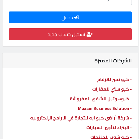
كيو
كارز
دخول
تسجيل حساب جديد
كيو
ماركت
الشركات المميزة
الدليل
القطري
- كيو نمبر للارقام
- كيو ستي للعقارات
POWERED
- كيوهوتيل للشقق المفروشة
BY
QHOST
- Maxam Business Solution
- شركة أراضي كيو ايه للتجارة في البرامج الإلكترونية
- البتراء لتأجير السيارات
- كيو شوب للمنتجات