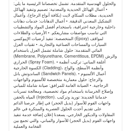
والحلول الهندسية المتقدمة. تشمل تخصصاتنا الرئيسية ما يلي:
• أعمال الهياكل الحديدية والمعدنية: تصميم وتنفيذ الهياكل
الحديدية، مظلات السكاي لايت (بكافة أنواع الزجاج)، وأعمال
التشكيل المعدني الدقيقة. • أعمال الدهانات: خدمات دهانات
داخلية وخارجية احترافية، باستخدام أفضل المواد والتشطيبات
التي تناسب مواصفات مشاريعكم. • الأرضيات والطلاءات
المتخصصة: تنفيذ أرضيات الإيبوكسي (Epoxy) لمواقف
السيارات والمساحات الصناعية والتجارية. • تقنيات العزل
المائي المتقدمة: حلول شاملة تشمل العزل باستخدام
(Membrane, Polyurethane, Cementitious, EPDM) والرش
الحراري (Spray Foam). • أغلفة المباني: تركيب أنظمة
الكسوة الخارجية (Cladding)، وأنظمة الأسطح، والواح
الساندوتش بانل (Sandwich Panels). • أعمال الألمنيوم
والزجاج: حلول معمارية متخصصة للألمنيوم والواجهات
الزجاجية. • الصيانة العامة للمرافق: صيانة شاملة للمباني
وإصلاح الخرسانة باستخدام مواد تخصصية، ومعالجة تسربات
المياه بالحقن (Injection). خدماتنا الجديدة: توريد وتركيب
واجهات الفوم للأسوار (بديل الحجر) في إطار حرصنا الدائم
على تقديم أحدث الحلول العصرية والمبتكرة في عالم
المقاولات والديكور الخارجي، يسعدنا إعلان إضافة خدمة تنفيذ
واجهات الفوم (بديل الحجر) للأسوار والمباني، والتي تجمع بين
الفخامة والعملية