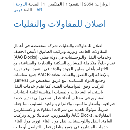
الزيارات: 2654 | التقييم: 1 | المقيّمين: 1 | المدينة
الدوحة
|
عربي _ AR
اللغة
اصلان للمقاولات والنقليات
رابط الشركة
اصلان للمقاولات والنقليات شركة متخصصة في أعمال
المقاولات العامة، وتوريد وتركيب الطابوق الأبيض الخفيف
(AAC Blocks)، وخدمات النقل واللوجستيات في دولة قطر.
نقدم حلولًا متكاملة للمشاريع السكنية والتجارية والصناعية، مع
الالتزام بأعلى معايير الجودة والدقة في التنفيذ. نوفر توريد
جميع مقاسات AAC Blocks، بالإضافة إلى اللصق والعتبات
(Lintels) وجميع المواد المساندة، مع فريق متخصص في
التركيب وفق المواصفات الفنية. كما نقدم خدمات النقل
باستخدام الشاحنات والمعدات المناسبة لتلبية احتياجات
المشاريع في مختلف أنحاء قطر. نسعى إلى تقديم خدمة
احترافية، وأسعار تنافسية، والالتزام بمواعيد التسليم، مما جعلنا
شريكًا موثوقًا للعديد من شركات المقاولات والاستشاريين
والمطورين. خدماتنا: توريد وتركيب AAC Blocks. المقاولات
العامة. النقل واللوجستيات. نقل مواد البناء. توريد مواد البناء.
خدمات المشاريع في جميع مناطق قطر. للتواصل أو طلب