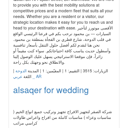
to provide you with the best mobility solutions at
competitive prices and a modern fleet that suits all your
needs. Whether you are a resident or a visitor, our
strategic location makes it easy for you to reach us and
head to your destination with ease. الأقصى موتورز لتأجير
السيارات — بن محمود نرحب بكم في فرعنا الرئيسي الواقع
في قلب الدوحة، شارع قطري بن الفجأة بمنطقة بن محمود.
نحن هنا لنقدم لكم أفضل حلول التنقل بأسعار تنافسية
وأسطول حديث يناسب كافة احتياجاتكم. سواء كنت مقيماً أو
زائراً، فإن موقعنا الاستراتيجي يسهل عليك الوصول إلينا
والانطلاق نحو وجهتك بكل راحة.
الزيارات: 3515 | التقييم: 1 | المقيّمين: 1 | المدينة
الدوحة
|
عربي _ AR
اللغة
alsaqer for wedding
رابط الشركة
شركة الصقر لتجهيز الافراح تجهيز وتركيب جميع انواع الخيم (
مناسبات وعزاء ) مناسبات كاملة من افراح واعراس طاولات
كراسي مراتب