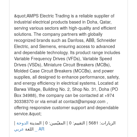
رابط الشركة
&quot;AMPS Electric Trading is a reliable supplier of
industrial electrical products based in Doha, Qatar,
serving various sectors with high-quality and efficient
solutions. The company partners with globally
recognized brands such as Danfoss, ABB, Schneider
Electric, and Siemens, ensuring access to advanced
and dependable technology. Its product range includes
Variable Frequency Drives (VFDs), Variable Speed
Drives (VSDs), Miniature Circuit Breakers (MCBs),
Molded Case Circuit Breakers (MCCBs), and power
supplies, all designed to enhance performance, safety,
and energy efficiency in electrical systems. Located at
Barwa Village, Building No. 2, Shop No. 31, Doha (PO
Box 34988), the company can be contacted at +974
30338370 or via email at
contact@ampsqr.com
,
offering responsive customer support and dependable
service.&quot;
الزيارات: 5681 | التقييم: 0 | المقيّمين: 0 | المدينة
الدوحة
|
عربي _ AR
اللغة