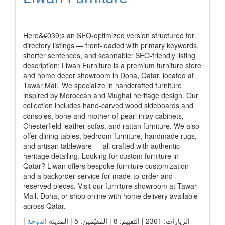
رابط الشركة
Here&#039;s an SEO-optimized version structured for
directory listings — front-loaded with primary keywords,
shorter sentences, and scannable: SEO-friendly listing
description: Liwan Furniture is a premium furniture store
and home decor showroom in Doha, Qatar, located at
Tawar Mall. We specialize in handcrafted furniture
inspired by Moroccan and Mughal heritage design. Our
collection includes hand-carved wood sideboards and
consoles, bone and mother-of-pearl inlay cabinets,
Chesterfield leather sofas, and rattan furniture. We also
offer dining tables, bedroom furniture, handmade rugs,
and artisan tableware — all crafted with authentic
heritage detailing. Looking for custom furniture in
Qatar? Liwan offers bespoke furniture customization
and a backorder service for made-to-order and
reserved pieces. Visit our furniture showroom at Tawar
Mall, Doha, or shop online with home delivery available
across Qatar.
الزيارات: 2361 | التقييم: 8 | المقيّمين: 5 | المدينة
الدوحة
|