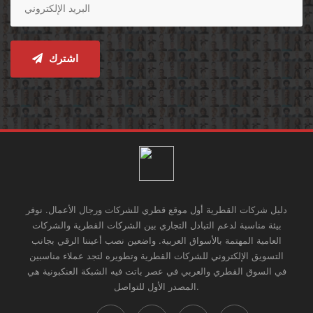
اشترك
دليل شركات القطرية أول موقع قطري للشركات ورجال الأعمال. نوفر
بيئة مناسبة لدعم التبادل التجاري بين الشركات القطرية والشركات
العامية المهتمة بالأسواق العربية. واضعين نصب أعيننا الرقي بجانب
التسويق الإلكتروني للشركات القطرية وتطويره لتجد عملاء مناسبين
في السوق القطري والعربي في عصر باتت فيه الشبكة العنكبونية هي
المصدر الأول للتواصل.