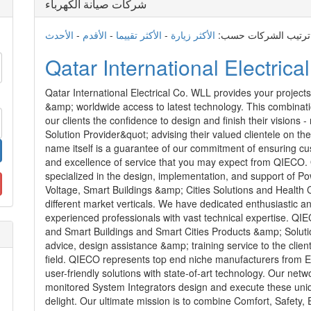
شركات صيانة الكهرباء
الأحدث
-
الأقدم
-
الأكثر تقييما
-
الأكثر زيارة
ترتيب الشركات حسب:
Qatar International Electri
Qatar International Electrical Co. WLL provides your project
&amp; worldwide access to latest technology. This combina
our clients the confidence to design and finish their visions 
Solution Provider&quot; advising their valued clientele on the
name itself is a guarantee of our commitment of ensuring cus
and excellence of service that you may expect from QIECO.
specialized in the design, implementation, and support of P
Voltage, Smart Buildings &amp; Cities Solutions and Health 
different market verticals. We have dedicated enthusiastic a
experienced professionals with vast technical expertise. QIEC
and Smart Buildings and Smart Cities Products &amp; Solutio
advice, design assistance &amp; training service to the clien
field. QIECO represents top end niche manufacturers from E
user-friendly solutions with state-of-art technology. Our netw
monitored System Integrators design and execute these unique
delight. Our ultimate mission is to combine Comfort, Safety,