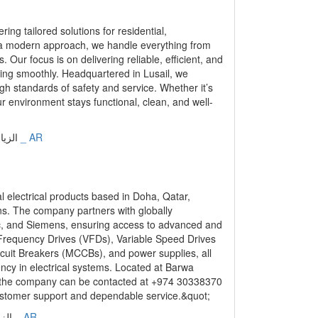
ng tailored solutions for residential,
d a modern approach, we handle everything from
 Our focus is on delivering reliable, efficient, and
ning smoothly. Headquartered in Lusail, we
gh standards of safety and service. Whether it’s
r environment stays functional, clean, and well-
عربي _ AR
الزيارات: 16007 | التقيي
al electrical products based in Doha, Qatar,
ions. The company partners with globally
c, and Siemens, ensuring access to advanced and
 Frequency Drives (VFDs), Variable Speed Drives
cuit Breakers (MCCBs), and power supplies, all
ncy in electrical systems. Located at Barwa
, the company can be contacted at +974 30338370
ustomer support and dependable service.&quot;
عربي _ AR
الزيارات: 5561 |