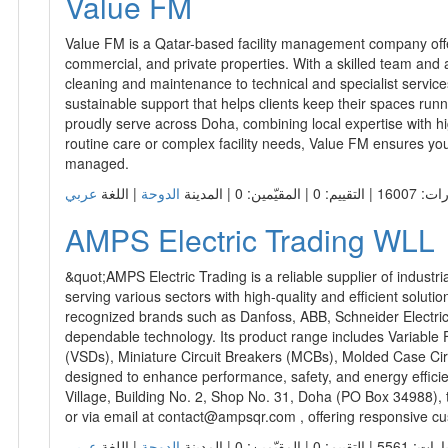
Value FM
Value FM is a Qatar-based facility management company offeri
commercial, and private properties. With a skilled team an
cleaning and maintenance to technical and specialist services.
sustainable support that helps clients keep their spaces run
proudly serve across Doha, combining local expertise with hi
routine care or complex facility needs, Value FM ensures you
managed.
م: 0 | المقيّمين: 0 | المدينة
الدوحة
| اللغة
AMPS Electric Trading WLL
&quot;AMPS Electric Trading is a reliable supplier of industri
serving various sectors with high-quality and efficient solut
recognized brands such as Danfoss, ABB, Schneider Electri
dependable technology. Its product range includes Variable
(VSDs), Miniature Circuit Breakers (MCBs), Molded Case Cir
designed to enhance performance, safety, and energy efficie
Village, Building No. 2, Shop No. 31, Doha (PO Box 34988)
or via email at
contact@ampsqr.com
, offering responsive c
 التقييم: 0 | المقيّمين: 0 | المدينة
الدوحة
| اللغة