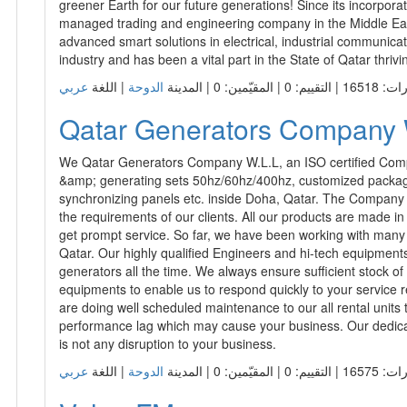
greener Earth for our future generations! Since its incorpora
managed trading and engineering company in the Middle Eas
advanced smart solutions in electrical, industrial communica
industry and has been a vital part in the State of Qatar thri
م: 0 | المقيّمين: 0 | المدينة
الدوحة
| اللغة
Qatar Generators Company 
We Qatar Generators Company W.L.L, an ISO certified Compa
&amp; generating sets 50hz/60hz/400hz, customized package
synchronizing panels etc. inside Doha, Qatar. The Company has
the requirements of our clients. All our products are made in
get prompt service. So far, we have been working with many 
Qatar. Our highly qualified Engineers and hi-tech equipment
generators all the time. We always ensure sufficient stock of S
equipments to enable us to respond quickly to your service 
are doing well scheduled maintenance to our all rental units t
performance lag which may cause your business. Our dedica
is not any disruption to your business.
م: 0 | المقيّمين: 0 | المدينة
الدوحة
| اللغة