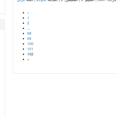
«
1
2
...
98
99
100
101
102
»