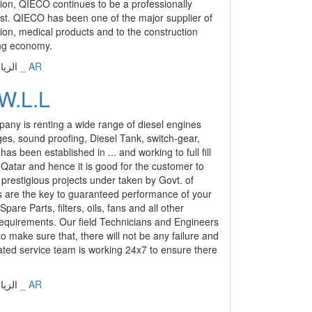
tion, QIECO continues to be a professionally
t. QIECO has been one of the major supplier of
tion, medical products and to the construction
ving economy.
عربي _ AR
الزيارات: 16518 | التقيي
W.L.L
ny is renting a wide range of diesel engines
s, sound proofing, Diesel Tank, switch-gear,
 been established in ... and working to full fill
 Qatar and hence it is good for the customer to
prestigious projects under taken by Govt. of
s are the key to guaranteed performance of your
pare Parts, filters, oils, fans and all other
requirements. Our field Technicians and Engineers
o make sure that, there will not be any failure and
ted service team is working 24x7 to ensure there
عربي _ AR
الزيارات: 16575 | التقيي