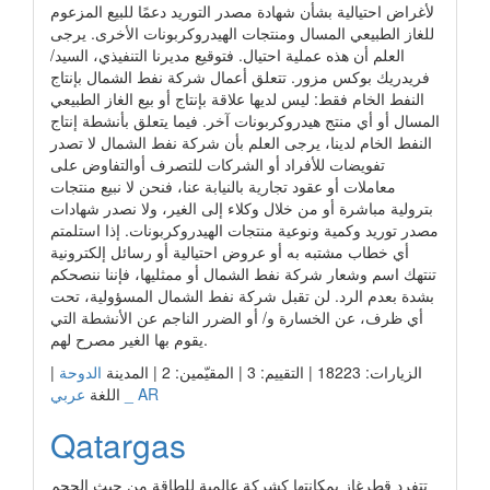
لأغراض احتيالية بشأن شهادة مصدر التوريد دعمًا للبيع المزعوم
للغاز الطبيعي المسال ومنتجات الهيدروكربونات الأخرى. يرجى
العلم أن هذه عملية احتيال. فتوقيع مديرنا التنفيذي، السيد/
فريدريك بوكس مزور. تتعلق أعمال شركة نفط الشمال بإنتاج
النفط الخام فقط: ليس لديها علاقة بإنتاج أو بيع الغاز الطبيعي
المسال أو أي منتج هيدروكربونات آخر. فيما يتعلق بأنشطة إنتاج
النفط الخام لدينا، يرجى العلم بأن شركة نفط الشمال لا تصدر
تفويضات للأفراد أو الشركات للتصرف أوالتفاوض على
معاملات أو عقود تجارية بالنيابة عنا، فنحن لا نبيع منتجات
بترولية مباشرة أو من خلال وكلاء إلى الغير، ولا نصدر شهادات
مصدر توريد وكمية ونوعية منتجات الهيدروكربونات. إذا استلمتم
أي خطاب مشتبه به أو عروض احتيالية أو رسائل إلكترونية
تنتهك اسم وشعار شركة نفط الشمال أو ممثليها، فإننا ننصحكم
بشدة بعدم الرد. لن تقبل شركة نفط الشمال المسؤولية، تحت
أي ظرف، عن الخسارة و/ أو الضرر الناجم عن الأنشطة التي
يقوم بها الغير مصرح لهم.
الزيارات: 18223 | التقييم: 3 | المقيّمين: 2 | المدينة
الدوحة
|
عربي _ AR
اللغة
Qatargas
​تتفرد قطرغاز بمكانتها كشركة عالمية للطاقة من حيث الحجم