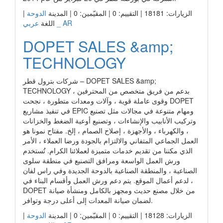
الزيارات: 18181 | التقييم: 0 | المقيّمين: 0 | المدينة
الدوحة
|
عربي _ AR
اللغة
DOPET SALES &amp;
TECHNOLOGY
شركات بترول قطر – DOPET SALES &amp;
TECHNOLOGY بدعم من فريق متخصص من المحترفين ،
وقوى عاملة قوية ، وآلات ومعدات متطورة ، نجحت DOPET
في تنفيذ مشاريع EPIC ومهام متنوعة في مجالات مثل تصنيع
وتركيب الأنابيب والإنشاءات ، وتصنيع أوعية الضغط والخزانات
، والكهرباء ، والأجهزة ، إصلاح الصمام ، إلخ. مفتاح نمونا هو
العمل الجماعي المتفاني والالتزام بالجودة ورضا العملاء ، الأمر
الذي مكننا من تقديم خدمات متميزة لعملائنا الكرام. تُستخدم
ورش العمل الواسعة ومرافق التصنيع في منطقة سلوى
الصناعية ، والمنطقة الصناعية بالدوحة الجديدة وفي راس لفان
، لدعم أعمال الموقع. يتم دعم ورش العمل وأقسام البناء في
DOPET من خلال مصنع حديث ومجهز بالكامل ومنشأة صيانة
لضمان صيانة المعدات إلى أعلى درجة وتوافر.
الزيارات: 18128 | التقييم: 0 | المقيّمين: 0 | المدينة
الدوحة
|