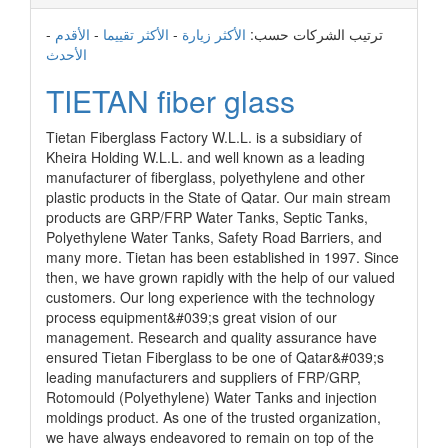
ترتيب الشركات حسب:
الأكثر زيارة
-
الأكثر تقييما
-
الأقدم
-
الأحدث
TIETAN fiber glass
Tietan Fiberglass Factory W.L.L. is a subsidiary of
Kheira Holding W.L.L. and well known as a leading
manufacturer of fiberglass, polyethylene and other
plastic products in the State of Qatar. Our main stream
products are GRP/FRP Water Tanks, Septic Tanks,
Polyethylene Water Tanks, Safety Road Barriers, and
many more. Tietan has been established in 1997. Since
then, we have grown rapidly with the help of our valued
customers. Our long experience with the technology
process equipment&#039;s great vision of our
management. Research and quality assurance have
ensured Tietan Fiberglass to be one of Qatar&#039;s
leading manufacturers and suppliers of FRP/GRP,
Rotomould (Polyethylene) Water Tanks and injection
moldings product. As one of the trusted organization,
we have always endeavored to remain on top of the