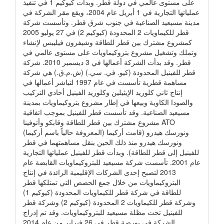
على مستوى عالمي في دولة قطر. وبدأت كيوكيم 1 في تنفيذ
عملياتها التجارية في 1 أبريل عام 2004، ويقع مقر الشركة في
مدينة مسيعيد الصناعية في جنوب شرق قطر. وتأسست شركة
قطر للكيماويات 2 المحدودة (كيوكيم 2) في 27 يوليو 2005
كمشروع مشترك بين قطر للطاقة وشيفرون فيليبس لإنشاء
وتملك وتشغيل مشروع بتروكيماويات على مستوى عالمي في
قطر. وقد بدأت الشركة أعمالها في 3 ديسمبر 2010. شركة
قطر للفينيل المحدودة (كيو. في. سي.) (ش.م.ق.) هي شركة
مساهمة قطرية تأسست في عام 1997 لتباشر أعمالها في
إنتاج ثاني كلوريد الإيثيلين وكلوريد الفينيل أحادي التركيب
والصودا الكاوية وبيعها في إطار مشروع بتروكيماويات بمدينة
مسيعيد الصناعية. وقد تأسست قطر للفينيل بموجب اتفاقية
مشروع مشترك بين قطر للطاقة وقابكو وأتوفينا ATO
(المعروفة حالياً باسم أركيما) ونورسك هيدرو (قامت أركيما
ونورسك هيدرو منذ ذلك الحين بنقل مساهمتهما في قطر
للفينيل إلى قطر للطاقة). وبدأت قطر للفينيل عملياتها التجارية
عام 2001. تأسست شركة مسيعيد للبتروكيماويات القابضة عام
2013 لتصبح إحدى الشركات الإقليمية الرائدة في إنتاج
البتروكيماويات من خلال جمع الحصص التي تمتلكها قطر
للطاقة في شركة قطر للكيماويات المحدودة (كيوكيم 1)
وشركة قطر للكيماويات 2 المحدودة (كيوكيم 2) وشركة قطر
للفينيل تحت مظلة مسيعيد للبتروكيماويات. وقد تم إدراج
الشركة في بورصة قطر في 26 فبراير من عام 2014.