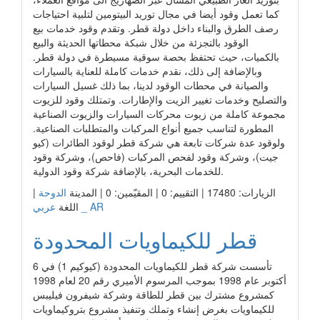
كما تعمل وقود أيضا في مجال توريد البيتومين لتلبية احتياجات
رصف الطرق والبناء داخل دولة قطر. وتقدم وقود خدمات بيع
الوقود بالتجزئة من خلال شبكة محطاتها الحديثة والبيع
بالكميات، حيث تحتفظ بحصة سوقية مسيطرة في دولة قطر.
وبالإضافة إلى ذلك، نقدم خدمات كاملة للعناية بالسيارات
والصيانة في محطات الوقود لدينا، بما ذلك غسيل السيارات
والتصليح وخدمات تغيير الزيت والإطارات. وتمتلك وقود للزيوت
مجموعة كاملة من زيوت محركات السيارات والزيوت الصناعية
المطورة لتناسب جميع أنواع المركبات والمتطلبات الصناعية.
ولوقود عدة شركات تابعة هي شركة قطر لوقود الطائرات (كيو
جيت)، وشركة وقود لفحص المركبات (فاحص)، وشركة وقود
للخدمات البحرية، بالإضافة شركة وقود الدولية.
الزيارات: 17480 | التقييم: 0 | المقيّمين: 0 | المدينة
الدوحة
|
عربي _ AR
اللغة
قطر للكيماويات المحدودة
تأسست شركة قطر للكيماويات المحدودة (كيوكيم 1) في 6
أكتوبر عام 1998 بموجب المرسوم الأميري رقم 20 لعام 1998
كمشروع مشترك بين قطر للطاقة وشركة شيفرون فيليبس
للكيماويات بغرض إنشاء وتملك وتنفيذ مشروع بتروكيماويات