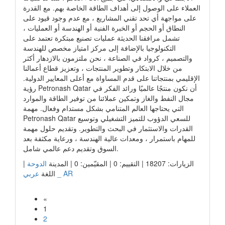
العملاء على الوصول إلى أهداف الطاقة الخاصة بهم. مع القدرة
على مواجهة أي تحد تقني المشاريع ، مع عدم وجود قيود على
النطاق أو الحجم أو الخبرة الفنية أو الهندسة أو العمليات ،
تشمل مرافقنا الحديثة عمليات تصنيع مبتكرة تعتمد على
التكنولوجيا بالإضافة إلى مركز امتياز مخصص للهندسة
والتصميم ، كرواد في الصناعة ، نحن ملتزمون بالازدهار أكثر
من خلال الابتكار وتطوير المنتجات ، وتعزيز قطاع أعمالنا
الإقليمي بمنتجاتنا على قدم المساواة مع أعلى المعايير الدولية.
رؤية Petronash Qatar أن نكون منتجًا عالميًا ورائد الفكر في
مجال النفط والغاز وتمكين عملائنا من توفير الطاقة والموارد
التي يحتاجها العالم المتنامي بشكل مستدام وفعال. مهمة
Petronash Qatar للسعي الدؤوب للتميز التشغيلي وتوسيع
القدرات والاستثمار في البحث والتطوير. وتقديم حلول مهمة
للمهام باستمرار ، ومعدات عالية الهندسة ، ورعاية مكثفة بعد
السوق وتقديم دعم عالمي شامل.
الزيارات: 18207 | التقييم: 0 | المقيّمين: 0 | المدينة
الدوحة
|
عربي _ AR
اللغة
«
1
2