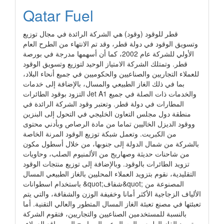
Qatar Fuel
قطر للوقود (وقود) هي الشركة الرائدة في مجال توزيع
وتسويق الوقود في دولة قطر، وقد تم الانتهاء من الطرح العام
الأولي للشركة عام 2002، كما أن أسهمها مدرجة في بورصة
قطر. وتمتلك الشركة الامتياز الوحيد لتوزيع وتسويق الوقود
للعملاء التجاريين والصناعيين والحكوميين في جميع أنحاء البلاد،
بما في ذلك الغاز الطبيعي والمسال، بالإضافة إلى خدمات
التزود بوقود الطائرات Jet A1 والخدمات ذات الصلة في جميع
المطارات في دولة قطر. وتعتبر وقود الشركة الرائدة في
منطقة دول مجلس التعاون الخليجي في التحول إلى البنزين
ووقود الديزل الخاليين تماما من مادة الرصاص وبأدني محتوى
من الكبريت. وتعمل شبكة توزيع الوقود المرنة الخاصة
بالشركة من شمال الدولة إلى جنوبها، من خلال أسطول مكون
من شاحنات حديثة وصهاريج من الألمنيوم الصلب، وحاويات
تزويد الطائرات بالوقود. وبالإضافة إلى توزيع منتجات الوقود
التقليدية، نقوم بتزويد العملاء المحليين بالغاز الطبيعي المسال
باستخدام اسطوانات &quot;شفاف&quot; المصنوعة من
الألياف الزجاجية الأكثر أمانا وخفيفة الوزن والشفافة، والتي يتم
تعبئتها في مصنع تعبئة الغاز المسال المتطور والعالي التقنية. أما
بالنسبة للمستخدمين الصناعيين والتجاريين، فتقوم الشركة
بتوريد الغاز الطبيعي المسال عبر الصهاريج الى مواقع العملاء،