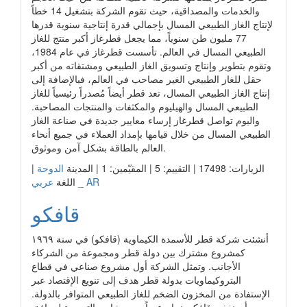
والخدمات والمصداقية، حيث تقوم الشركة بتشغيل 14 خطاً
لإنتاج الغاز الطبيعي المسال بإجمالي قدرة إنتاجية سنوية قدرها
77 مليون طن سنوياً، مما يجعل قطرغاز أكبر منتج للغاز
الطبيعي المسال في العالم. تأسست قطرغاز في عام 1984،
وتقوم بتطوير وإنتاج وتسويق الغاز الطبيعي ومشتقاته من أكبر
حقل للغاز الطبيعي الغير مصاحب في العالم، فبالإضافة إلى
إنتاج الغاز الطبيعي المسال، تعد قطر أيضاً مُصدراً رئيسياً للغاز
الطبيعي المسال والهيليوم والمكثفات والمنتجات المصاحبة.
واليوم تواصل قطرغاز إرساء معايير جديدة في صناعة الغاز
الطبيعي المسال من خلال قيامها بإمداد العملاء في جميع أنحاء
العالم بالطاقة بشكل آمن وموثوق.​
الزيارات: 17498 | التقييم: 5 | المقيّمين: 1 | المدينة
الدوحة
|
عربي _ AR
اللغة
قافكو
أنشئت شركة قطر للأسمدة الكيماوية (قافكو) في سنة ١٩٦٩
كمشروع مشترك بين دولة قطر ومجموعة من الشركاء
الأجانب. وتمثل الشركة أول مشروع صناعي في قطاع
البتروكيماويات بدولة قطر هدف إلى تنويع الإقتصاد عبر
الإستفادة من المخزون الضخم للغاز الطبيعي المتوافر بالدولة.