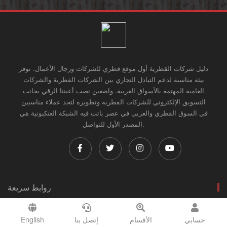
دليل شركات القطرية أول موقع قطري للشركات ورجال الأعمال. نوفر
بيئة مناسبة لدعم التبادل التجاري بين الشركات القطرية والشركات
العامية المهتمة بالأسواق العربية. واضعين نصب أعيننا الرقي بجانب
التسويق الإلكتروني للشركات القطرية وتطويره لتجد عملاء مناسبين
في السوق القطري والعربي في عصر باتت فيه الشبكة العنكبونية هي
المصدر الأول للتواصل.
روابط سريعة
عن الموقع
شروط الإستخدام
حسابي
الأقسام
إتصل بنا
English