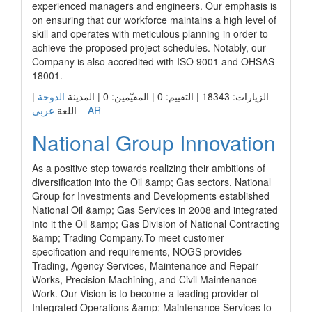
experienced managers and engineers. Our emphasis is
on ensuring that our workforce maintains a high level of
skill and operates with meticulous planning in order to
achieve the proposed project schedules. Notably, our
Company is also accredited with ISO 9001 and OHSAS
18001.
الزيارات: 18343 | التقييم: 0 | المقيّمين: 0 | المدينة
الدوحة
|
عربي _ AR
اللغة
National Group Innovation
As a positive step towards realizing their ambitions of
diversification into the Oil &amp; Gas sectors, National
Group for Investments and Developments established
National Oil &amp; Gas Services in 2008 and integrated
into it the Oil &amp; Gas Division of National Contracting
&amp; Trading Company.To meet customer
specification and requirements, NOGS provides
Trading, Agency Services, Maintenance and Repair
Works, Precision Machining, and Civil Maintenance
Work. Our Vision is to become a leading provider of
Integrated Operations &amp; Maintenance Services to