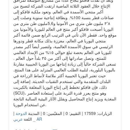
وبعد أن نفذت قافكو بنجاح عدداً من مشاريع التوسعة لمرافق
الإنتاج خلال العقود الثلاثة الماضية ارتقت الشركة لتصبح من
أكبر منتجي الأسمدة في العالم. وتعود ملكية قافكو إلى
صناعات قطر بنسبة 100%. وبطاقة إنتاجية سنوية وصلت إلى
٣٬٨ مليون طن متري من الأمونيا و5,6مليون طن متري من
اليوريا أصبحت قافكو أكبر منتج في العالم لليوريا والأمونيا من
موقع واحد. فقطر الآن تأتي في الترتيب الرابع ضمن قائمة أكبر
منتجي اليوريا في العالم، معززة بذلك مكانة قطر ودورها
الرئيسي في سوق الأسمدة العالمية، ولتصير أيضاً أكبر مصدر
لليوريا في العالم بحصة تبلغ حوالي ١٥% من الإمداد العالمي
للمنتج، وتصل صادراتها إلى أكثر من ٣٥ بلداً حول العالم .
تسعى الشركة حالياً إلى زيادة إنتاجها من اليوريا الحبيبية مقارنةً
باليوريا البلورية، لتلبية الطلب العالمي المتزايد على هذا المنتج.
حيث تعتبر اليوريا الحبيبية أكثر ملائمةً لأنماط الزراعة في
البلدان المتقدمة والتي تستخدم التقنيات الحديثة. إضافة إلى
ذلك، فإن قافكو تخطط إلى إنتاج اليوريا المغلفة بالكبريت
(SCU)، وهو منتج يعزز قدرة التربة على إستعادة العناصر
المغذية ويزيد إنتاج المحاصيل ويقلل الآثار البيئية السالبة الناتجة
عن استخدام اليوريا.
الزيارات: 17559 | التقييم: 0 | المقيّمين: 0 | المدينة
الدوحة
|
عربي _ AR
اللغة