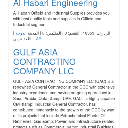
Al Habari Engineering
Al Habari Oilfield and Industrial Supplies provides you
with best quality tools and supplies in Oilfield and
Industrial segment.
الزيارات: 18353 | التقييم: 0 | المقيّمين: 0 | المدينة
الدوحة
|
عربي _ AR
اللغة
GULF ASIA
CONTRACTING
COMPANY LLC
GULF ASIA CONTRACTING COMPANY LLC (GAC) is a
renowned General Contractor in the GCC with extensive
industry experience and having on-going operations in
Saudi Arabia, Qatar &amp; UAE. GAC - a highly capable
Civil &amp; Industrial General Contractor, has
contributed immensely to the growth of the GCC by way
of its projects that include Petrochemical Plants, Oil
Refineries, Gas &amp; Power, and Infrastructure related
projects such as Commercial &amp; Industrial Buildings