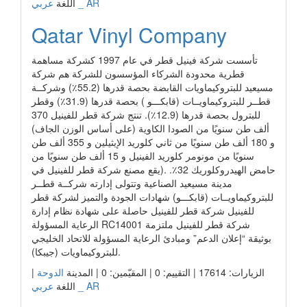
عربي _ AR
اللغة
Qatar Vinyl Company
تأسست شركة فينيل قطر في عام 1997 كشركة مساهمة
قطرية محدودة الشركاء المؤسسون للشركة هم شركة
مسيعيد للبتروكيماويات القابضة بحصة قدرها (55.2٪) وشركــة
قطــر للبتروكيماويــات (قابكـــو ) بحصة قدرها (31.9٪) وقطر
للبترول بحصة قدرها (12.9٪). تنتج شركة قطر للفينيل 370
ألف طن سنويًا من الصودا الكاوية (على أساس الوزن الجاف)
و 180 ألف طن سنويًا من ثاني كلوريد الإيثيلين و 355 ألف طن
سنويًا من مونومر كلوريد الفينيل و 15 ألف طن سنويًا من
حامض الهيدروكلوريك 32٪. .(يقع مصنع شركة قطر للفينيل في
مدينة مسيعيد الصناعية وتتولى إدارته شركــة قطــر
للبتروكيماويــات (قابكـــو) شهادات الجودة والتميز لشركة قطر
للفينيل شركة قطر للفينيل حاصلة على شهادة نظام إدارة
الرعاية المسؤولة RC14001 شركة قطر للفينيل ملتزمة
بوثيقة “إعلان الدعم” ومبادئ الرعاية المسؤولة للاتحاد الخليجي
للبتروكيماويات (جيبكا).
الزيارات: 17614 | التقييم: 0 | المقيّمين: 0 | المدينة
الدوحة
|
عربي _ AR
اللغة