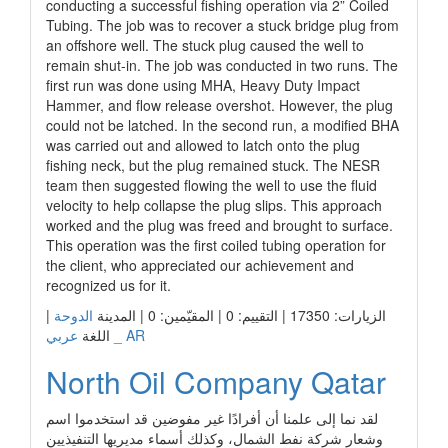
conducting a successful fishing operation via 2” Coiled
Tubing. The job was to recover a stuck bridge plug from
an offshore well. The stuck plug caused the well to
remain shut-in. The job was conducted in two runs. The
first run was done using MHA, Heavy Duty Impact
Hammer, and flow release overshot. However, the plug
could not be latched. In the second run, a modified BHA
was carried out and allowed to latch onto the plug
fishing neck, but the plug remained stuck. The NESR
team then suggested flowing the well to use the fluid
velocity to help collapse the plug slips. This approach
worked and the plug was freed and brought to surface.
This operation was the first coiled tubing operation for
the client, who appreciated our achievement and
recognized us for it.
الزيارات: 17350 | التقييم: 0 | المقيّمين: 0 | المدينة
الدوحة
|
عربي _ AR
اللغة
North Oil Company Qatar
لقد نما إلى علمنا أن أفرادًا غير مفوضين قد استخدموا اسم
وشعار شركة نفط الشمال، وكذلك أسماء مديريها التنفيذيين