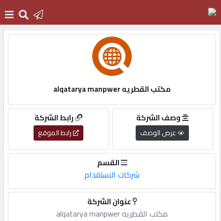
الرئيسية
دخول
مكتب القطريه alqatarya manpwer
التسجيل
وصف الشركة
رابط الشركة
عرض الوصف
رابط الموقع
English
القسم
شركات الاستقدام
أضف
عنوان الشركة
اعلانك
مكتب القطريه alqatarya manpwer