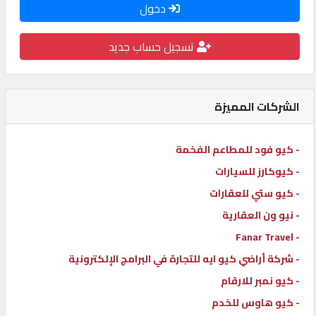
دخول
كيو
كارز
تسجيل حساب جديد
كيو
ماركت
الشركات المميزة
الدليل
- كيو فود للمطاعم الفخمة
القطري
- كيوكارز للسيارات
- كيو ستي للعقارات
POWERED
- نيو ون العقارية
BY
- Fanar Travel
QHOST
- شركة أراضي كيو ايه للتجارة في البرامج الإلكترونية
- كيو نمبر للارقام
- كيو هاوس للخدم