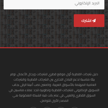
اشترك
دليل شركات القطرية أول موقع قطري للشركات ورجال الأعمال. نوفر
بيئة مناسبة لدعم التبادل التجاري بين الشركات القطرية والشركات
العامية المهتمة بالأسواق العربية. واضعين نصب أعيننا الرقي بجانب
التسويق الإلكتروني للشركات القطرية وتطويره لتجد عملاء مناسبين في
السوق القطري والعربي في عصر باتت فيه الشبكة العنكبونية هي
المصدر الأول للتواصل.