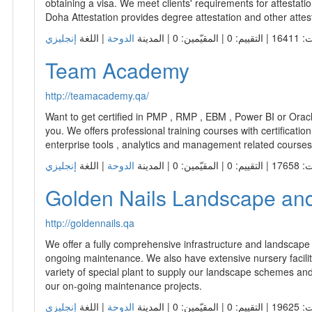
We offer a fully comprehensive infrastructure and landscape 
ongoing maintenance. We also have extensive nursery facilit
variety of special plant to supply our landscape schemes and
our on-going maintenance projects.
ّمين: 0 | المدينة
الدوحة
| اللغة
Lumo Performance Marketin
http://lumomarketing.com
Lumo, officially registered as Lumo Performance Marketing L
with a mission to help businesses find success online. Onli
important, especially as customers and clients are becoming m
networking, information, products, and services. Our current 
online infrastructure could use some work. We have chosen 
primary reasons: 1) We understand how the market operate
opportunity to use our skills and knowledge to help local bu
flourishes into a knowledge-based economy. 3) It is a relati
more efficient using online tools.
ّمين: 0 | المدينة
الدوحة
| اللغة