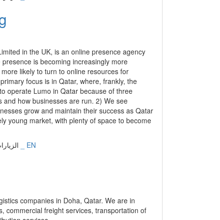
ogistics companies in Doha, Qatar. We are in
s, commercial freight services, transportation of
bution services.
إنجليزي _ EN
الزيارات: 17060 | التقييم: 0 | المقي
ry We are an exporting company specialized in
 that needs to be known about different stones,
nt and documents related matters. In one word, we
 us with every part of the contrac. Name Brand:
إنجليزي _ EN
الزيارات: 16546 | التقييم: 0 | المقي
 - Gharrafa Center