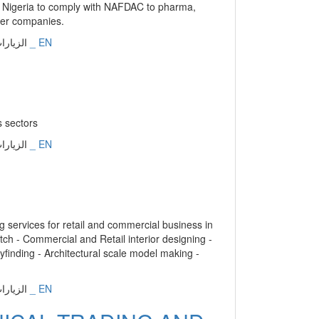
ch - Commercial and Retail interior designing -
finding - Architectural scale model making -
إنجليزي _ EN
الزيارات: 16598 | التقييم: 0 | المقي
CAL TRADING AND
es. Our company, TEMCO ElectroMechanical which
ied Grade A Electro Mechanical and Civil
es to leading companies in Qatar. We provide
 a good experience in the MEP industry.
إنجليزي _ EN
الزيارات: 16533 | التقييم: 0 | المقي
p; india with business activities in a wide range
core activities to include Real Estate , Engineering,