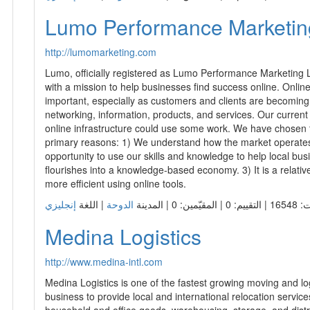
Medina Logistics
http://www.medina-intl.com
Medina Logistics is one of the fastest growing moving and l
business to provide local and international relocation service
household and office goods, warehousing, storage, and distri
ّمين: 0 | المدينة
الدوحة
| اللغة
ARON MARBLE STONE Co
http://aronmarble.com
Export of Slate,Marble and granite direct from quarry facto
stones, with over 8 years of experience. We know everything
quarries, grades, colors, sizes, shapes, … and also shipme
are the ultimate stone exportation experts and you can trust
Aron Marble |
ّمين: 0 | المدينة
الدوحة
| اللغة
Study Care Education Center