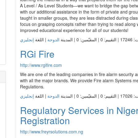
Regulatory Services in Nig
Registration
http://www.freyrsolutions.com.ng
Freyr provides regulatory and product registration support 
medical device, cosmetics, and food supplement manufactu
ّمين: 0 | المدينة
الدوحة
| اللغة
Aljabor Brothers
http://aljaborbrothers.com
Aljabor Brothers. Focusing on project development in variou
ّمين: 0 | المدينة
الدوحة
| اللغة
Stellar Innovation
http://stellarofqatar.com
Stellar Innovation provides complete designing and marketing