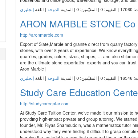
http://studycareqatar.com
At Study Care Tuition Center, we've made it our mission to he
providing high-impact private and group tutoring. We started o
founder, Mr. Riyas Shamsuddin, was a mathematics tutor him
understood why they were finding it difficult to grasp comple
learning the material in a way that prepared them for the rea
A Level / As Level Students—we want to bridge the gap betwe
with our additional assistance in the form of private and gro
taught in smaller groups, they are less distracted during cla
focus on grasping concepts rather than trying to read along w
improved educational experience for all of our students!
ّمين: 0 | المدينة
الدوحة
| اللغة
RGi Fire
http://www.rgifire.com
We are one of the leading companies in fire alarm security 
with all the major brands. We provide Fire alarm Systems 
Regulations.
ّمين: 0 | المدينة
الدوحة
| اللغة