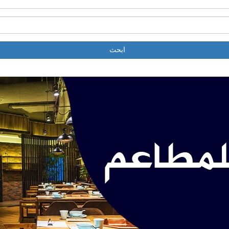
ابحث
إنجليزي _ EN
عرض المواقع الخاصة باللغة:
connectattestation
http://www.connectattestation.com/
The Consular Affairs Department provides legalization serv
Legalization Section. Connect Attestation provides Ministry of
from Mofa Attestation, Connect Attestation offers various certi
Visit for inquiry - http://www.connectattestation.com/
ّمين: 0 | المدينة
الدوحة
| اللغة