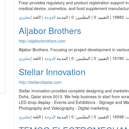
Doha, Qatar since 2013. We help business to start from scrat
LED shop display - Events and Exhibitions - Signage and Way
Photography and Videography - Digital marketing
ّمين: 0 | المدينة
الدوحة
| اللغة
TEMCO ELECTROMECHANI
CONTRACTING WLL
http://temcoqatar.com
We would like to take this opportunity to offer our servic
was established in the year 2016 and is an KAHRAMAA Certif
Defence Approved Contractor excels in providing MEP servic
timely services and licensed engineers in our company have
ّمين: 0 | المدينة
الدوحة
| اللغة
Edify international
http://edifydigitalmarketing.com/
Edify Business is a well-reputed bussiness group in Qatar &am
of sectors and industries. Edify bussiness has diversified its 