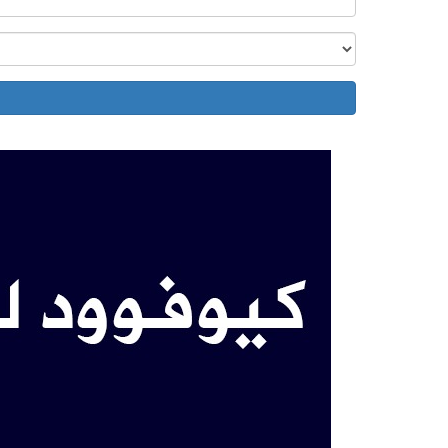
ices for documents and papers through the
 foreign affairs attestation in Doha, Qatar. Apart
ficate attestation and legal translation service.
إنجليزي _ EN
الزيارات: 16517 | التقييم: 0 | المقي