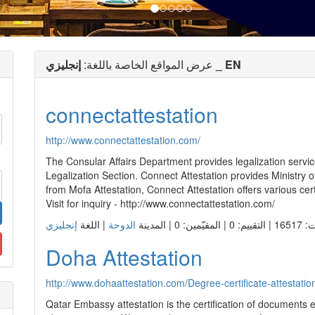
Doha Attestation
http://www.dohaattestation.com/Degree-certificate-attestatio
Qatar Embassy attestation is the certification of documents 
obtaining a visa. We meet clients' requirements for attesta
Doha Attestation provides degree attestation and other attes
ّمين: 0 | المدينة
الدوحة
| اللغة
Team Academy
http://teamacademy.qa/
Want to get certified in PMP , RMP , EBM , Power BI or Ora
you. We offers professional training courses with certification
enterprise tools , analytics and management related courses
ّمين: 0 | المدينة
الدوحة
| اللغة
Golden Nails Landscape and 
http://goldennails.qa