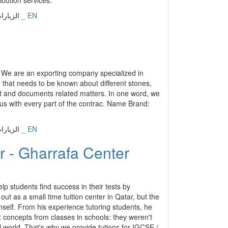
lp students find success in their tests by
ut as a small time tuition center in Qatar, but the
self. From his experience tutoring students, he
x concepts from classes in schools: they weren't
l world. That's why we provide tutions for IGCSE /
en traditional learning and High Impact learning
up tuitions. We believe that when students are
ss sessions, which makes it easier for them to
ith their textbooks. That allows us to provide an
إنجليزي _ EN
الزيارات: 17246 | التقييم: 0 | المقي
and safety equipment, based in Qatar and dealing
meeting Qatar Civil Defence (QCDD) norms and
إنجليزي _ EN
الزيارات: 17026 | التقييم: 0 | المقي