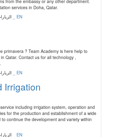
service including irrigation system, operation and
ies for the production and establishment of a wide
 to continue the development and variety within
إنجليزي _ EN
الزيارات: 19625 | التقييم: 0 | المقي
g
imited in the UK, is an online presence agency
ne presence is becoming increasingly more
ore likely to turn to online resources for
primary focus is in Qatar, where, frankly, the
to operate Lumo in Qatar because of three
s and how businesses are run. 2) We see
sinesses grow and maintain their success as Qatar
vely young market, with plenty of space to become
إنجليزي _ EN
الزيارات: 16548 | التقييم: 0 | المقي