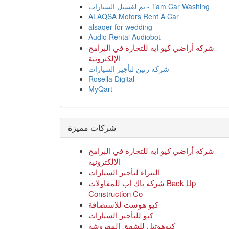
البتراء لتأجير السيارات
شركة باك اب للمقاولات Back Up
Construction Co
كيو هوست للاستضافة
كيو للتأجير السيارات
كيوهوتيل للشقق المفروشة
كيو فود للمطاعم الفخمة
كيو شوب للمنتجات
كيو ماركت للمنتوجات
كيومزاد للسيارات
كيو نمبر للارقام
كيو هاوس للخدم
كيو ستي للعقارات
كيوكارز للسيارات
نيو ون العقارية
Fanar Travel
Al Jazi Real Estate
مركز الخراشي للأسنان
Maxam Business Solution
شركة ألبان داندي