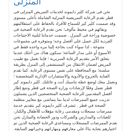
المنزلى
نحن فى شركة كلير دايموند لخدمات التمريض المنزلى فى
قطر نقدم الرعاية التمريضية المنزلية الشاملة بأعلى مستوى
وقد صممت كلير كير للسماح للأفراد بالحفاظ على استقلاليتهم
وبقائهم في محيط مألوف؛ نحن نقدم الرعاية الصحية فى
خصوصية وراحة فى المنزل . صممت خدماتنا لتلبية الاحتياجات
الفردية لكل عميل على أفضل وجه؛ ومتوفره في مجموعات
متنوعة ، لذا سواء كنت بحاجة إلينا مره واحده فقط في
الأسبوع أو على مدار الساعة؛ سنكون هناك من أجلك عندما
يتعلق الأمر بتقديم الرعاية السريرية ؛ فإننا نعمل مع طبيب
المريض لضمان الانتقال من المستشفى إلى المنزل بطريقة
سلسة؛ مع المحافظة على نفس مستوى الرعاية. كما نقدم
العناية بالجروح والأدوية والاستشارات الإدارية المتخصصة ؛
ونعمل معك لوضع خطة تناسبك أنت و عائلتك. كلير دايموند كير
قطر تعمل وفقًا لإرشادات وزاره الصحة في قطر ونتبع إطار
أفضل المقدمين للرعاية الصحية المتخصصين الذين يشملون
تدريب جميع الممرضات لدينا بما يتماشى مع معايير منظمة
الصحة في قطر . تتشرف كلير دايموند كير بتقديم خدمة
ممرضات مسجلات ومقدمى رعاية مؤهلات للأطفال والكبار،
للعيادات والمدارس والشركات ودور الحضانة والمنازل نحن
نقدم الممرضات المسجلات ومساعدي الرعاية الصحية الذين تم
اختيارهم بعناية بناءً على معارفهم ومهاراتهم وخبراتهم السابقة.