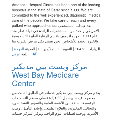
American Hospital Clinics has been one of the leading
hospitals in the state of Qatar since 1999. We are
committed to the well experienced, diagnostic, medical
care of the people. We take care of each and every
patient who approaches us. تعد عيادات المستشفى
الأمريكي واحدة من المستشفيات الرائدة في دولة قطر منذ
عام 1999. نحن ملتزمون بتقديم الرعاية الطبية التشخيصية
والخبرة الجيدة للأشخاص. نحن نعتني بكل مريض يقترب منا.
الزيارات: 16473 | التقييم: 0 | المقيّمين: 0 | المدينة
الدوحة
|
عربي _ AR
اللغة
مركز ويست بيي مديكير-
West Bay Medicare
Center
يقدم مركز ويست بيي مديكير خدماته في الطابق الثالث من
مجمع ذا غيت، ويشمل 22 عيادة تغطي معظم التخصصات
الرئيسية، إضافة إلى الأشعة الطبية والتصوير التشخيصي،
والتحاليل المخبرية، والعلاج الطبيعي وإعادة التأهيل، وطب
الأسرة، ووحدة لعمليات اليوم الواحد. ويوفر المركز خدماته