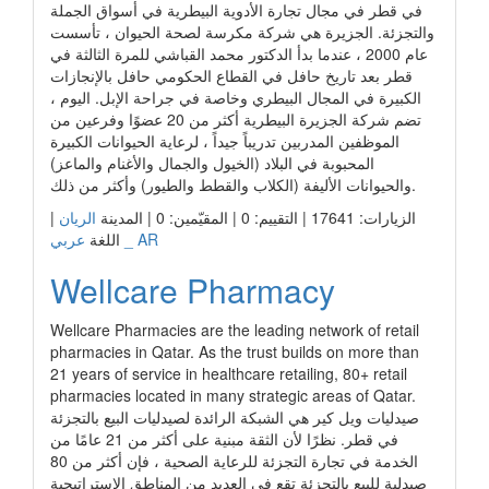
في قطر في مجال تجارة الأدوية البيطرية في أسواق الجملة
والتجزئة. الجزيرة هي شركة مكرسة لصحة الحيوان ، تأسست
عام 2000 ، عندما بدأ الدكتور محمد القباشي للمرة الثالثة في
قطر بعد تاريخ حافل في القطاع الحكومي حافل بالإنجازات
الكبيرة في المجال البيطري وخاصة في جراحة الإبل. اليوم ،
تضم شركة الجزيرة البيطرية أكثر من 20 عضوًا وفرعين من
الموظفين المدربين تدريباً جيداً ، لرعاية الحيوانات الكبيرة
المحبوبة في البلاد (الخيول والجمال والأغنام والماعز)
والحيوانات الأليفة (الكلاب والقطط والطيور) وأكثر من ذلك.
الزيارات: 17641 | التقييم: 0 | المقيّمين: 0 | المدينة
الريان
|
عربي _ AR
اللغة
Wellcare Pharmacy
Wellcare Pharmacies are the leading network of retail
pharmacies in Qatar. As the trust builds on more than
21 years of service in healthcare retailing, 80+ retail
pharmacies located in many strategic areas of Qatar.
صيدليات ويل كير هي الشبكة الرائدة لصيدليات البيع بالتجزئة
في قطر. نظرًا لأن الثقة مبنية على أكثر من 21 عامًا من
الخدمة في تجارة التجزئة للرعاية الصحية ، فإن أكثر من 80
صيدلية للبيع بالتجزئة تقع في العديد من المناطق الاستراتيجية