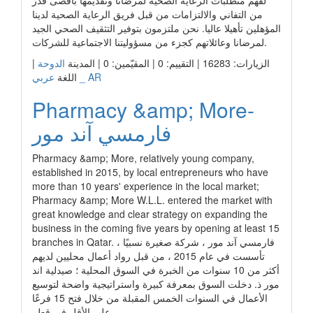
لفهم متطلبات الرعاية الصحية لمرضانا وتقديمها بأقصى قدر
من التفاني والالتزامات من قبل فريق الرعاية الصحية لدينا
المؤهلين تأهيلا عاليا. نحن ملتزمون بتوفير التثقيف الصحي الجيد
لمرضانا وعائلاتهم كجزء من مسؤوليتنا الاجتماعية للشركات.
الزيارات: 16283 | التقييم: 0 | المقيّمين: 0 | المدينة
الدوحة
|
عربي _ AR
اللغة
Pharmacy &amp; More-
فارمسي آند مور
Pharmacy &amp; More, relatively young company,
established in 2015, by local entrepreneurs who have
more than 10 years' experience in the local market;
Pharmacy &amp; More W.L.L. entered the market with
great knowledge and clear strategy on expanding the
business in the coming five years by opening at least 15
branches in Qatar. فارمسي آند مور ، شركة صغيرة نسبيًا ،
تأسست في عام 2015 ، من قبل رواد أعمال محليين لديهم
أكثر من 10 سنوات من الخبرة في السوق المحلية ؛ صيدلية اند
مور ذ. دخلت السوق بمعرفة كبيرة واستراتيجية واضحة لتوسيع
الأعمال في السنوات الخمس المقبلة من خلال فتح 15 فرعًا
على الأقل في قطر.