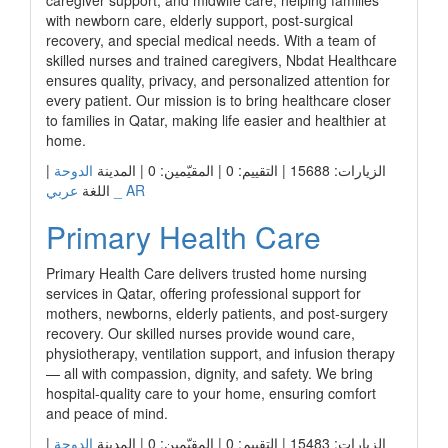
caregiver support, and midwife care, helping families
with newborn care, elderly support, post-surgical
recovery, and special medical needs. With a team of
skilled nurses and trained caregivers, Nbdat Healthcare
ensures quality, privacy, and personalized attention for
every patient. Our mission is to bring healthcare closer
to families in Qatar, making life easier and healthier at
home.
الزيارات: 15688 | التقييم: 0 | المقيّمين: 0 | المدينة
الدوحة
|
عربي _ AR
اللغة
Primary Health Care
Primary Health Care delivers trusted home nursing
services in Qatar, offering professional support for
mothers, newborns, elderly patients, and post-surgery
recovery. Our skilled nurses provide wound care,
physiotherapy, ventilation support, and infusion therapy
— all with compassion, dignity, and safety. We bring
hospital-quality care to your home, ensuring comfort
and peace of mind.
الزيارات: 15483 | التقييم: 0 | المقيّمين: 0 | المدينة
الدوحة
|