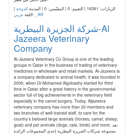
الزيارات: 16361 | التقييم: 0 | المقيّمين: 0 | المدينة
الدوحة
|
عربي _ AR
اللغة
شركة الجزيرة البيطرية-Al
Jazeera Veterinary
Company
Al-Jazeera Veterinary Co Group is one of the leading
groups in Qatar in the business of trading of veterinary
medicines in wholesale and retail markets. Al-Jazeera is
a company dedicated to animal health, it was founded in
2000, when Dr.Mohamed Algobashy started for third
time in Qatar after a great history in the governmental
sector full of big achievements in the veterinary field
especially in the camel surgery. Today, Aljazeera
veterinary company has more than 20 members and
two branches of well-trained staff, to care for the
country’s beloved large animals (horses, camel, sheep,
goat) and pet animals (dogs, cats, birds) and more. تعد
مجموعة شركات الجزيرة البيطرية إحدى المجموعات الرائدة