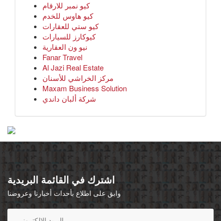
كيو نمبر للارقام
كيو هاوس للخدم
كيو ستي للعقارات
كيوكارز للسيارات
نيو ون العقارية
Fanar Travel
Al Jazi Real Estate
مركز الخراشي للأسنان
Maxam Business Solution
شركة ألبان داندي
اشترك في القائمة البريدية
وابق على اطلاع بأحداث أخبارنا وعروضنا