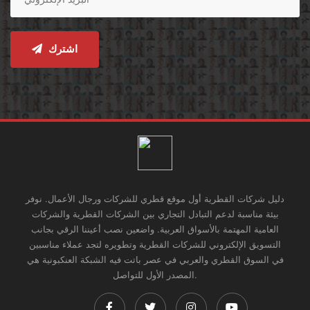
اشترك
دليل شركات القطرية أول موقع قطري للشركات ورجال الأعمال. نوفر
بيئة مناسبة لدعم التبادل التجاري بين الشركات القطرية والشركات
العامية المهتمة بالأسواق العربية. واضعين نصب أعيننا الرقي بجانب
التسويق الإلكتروني للشركات القطرية وتطويره لتجد عملاء مناسبين
في السوق القطري والعربي في عصر باتت فيه الشبكة العنكبونية هي
المصدر الأول للتواصل.