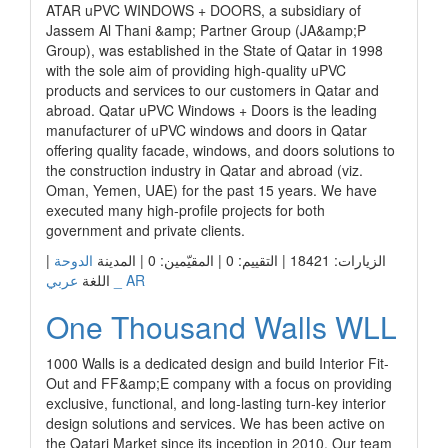
ATAR uPVC WINDOWS + DOORS, a subsidiary of
Jassem Al Thani &amp; Partner Group (JA&amp;P
Group), was established in the State of Qatar in 1998
with the sole aim of providing high-quality uPVC
products and services to our customers in Qatar and
abroad. Qatar uPVC Windows + Doors is the leading
manufacturer of uPVC windows and doors in Qatar
offering quality facade, windows, and doors solutions to
the construction industry in Qatar and abroad (viz.
Oman, Yemen, UAE) for the past 15 years. We have
executed many high-profile projects for both
government and private clients.
|
الدوحة
الزيارات: 18421 | التقييم: 0 | المقيّمين: 0 | المدينة
عربي _ AR
اللغة
One Thousand Walls WLL
1000 Walls is a dedicated design and build Interior Fit-
Out and FF&amp;E company with a focus on providing
exclusive, functional, and long-lasting turn-key interior
design solutions and services. We has been active on
the Qatari Market since its inception in 2010. Our team