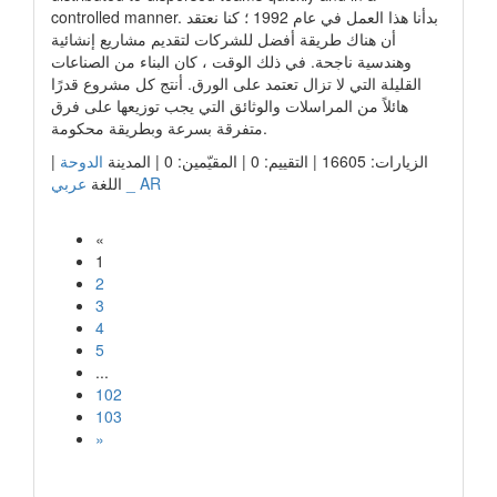
controlled manner. بدأنا هذا العمل في عام 1992 ؛ كنا نعتقد
أن هناك طريقة أفضل للشركات لتقديم مشاريع إنشائية
وهندسية ناجحة. في ذلك الوقت ، كان البناء من الصناعات
القليلة التي لا تزال تعتمد على الورق. أنتج كل مشروع قدرًا
هائلاً من المراسلات والوثائق التي يجب توزيعها على فرق
متفرقة بسرعة وبطريقة محكومة.
|
الدوحة
الزيارات: 16605 | التقييم: 0 | المقيّمين: 0 | المدينة
عربي _ AR
اللغة
«
1
2
3
4
5
...
102
103
»