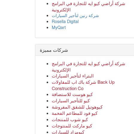
كيو للتأجير السيارات
كيوهوتيل للشقق المفروشة
كيو فود للمطاعم الفخمة
كيو شوب للمنتجات
كيو ماركت للمنتوجات
كيومزاد للسيارات
كيو نمبر للارقام
كيو هاوس للخدم
كيو ستي للعقارات
كيوكارز للسيارات
نيو ون العقارية
Fanar Travel
Al Jazi Real Estate
مركز الخراشي للأسنان
Maxam Business Solution
شركة ألبان داندي