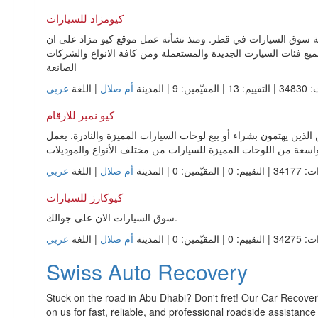
لمقيّمين: 0 | المدينة
أم صلال
| اللغة
Swiss Auto Recovery
Stuck on the road in Abu Dhabi? Don't fret! Our Car Recover
on us for fast, reliable, and professional roadside assistance
المقيّمين: 0 | المدينة
الضعاين
| اللغة
RPM AUTO CAR
التجارة في السيارات المستعمله. التجارة في اكسسوارات السيارات
م: 0 | المقيّمين: 0 | المدينة
الدوحة
| اللغة
Fahed Group
During those 40 years, the Group has established companies
and become leaders in their respective fields, earning the r
From the beginning, the emphasis of the Group has been on qu
long term planning. This philosophy has positioned these g
intheir lines of business.
م: 2 | المقيّمين: 2 | المدينة
الدوحة
| اللغة