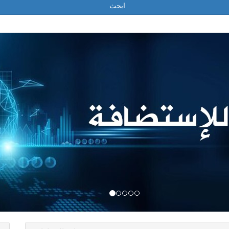
ابحث
شركات السيارات
ترتيب الشركات حسب:
الأكثر زيارة
-
الأكثر تقييما
-
الأقدم
-
الأحدث
wheelmate
We would like to introduce ourselves as a leading, reputed
State of Qatar under “Freej Sharq Group”. We are the sole
of tyres from Japan since 1961. We also represent Alliance 
Industrial and off-road tyre requirement, Rovelo Tire (Sailun
global tyre manufacturers from China and Thailand respectiv
Trading, we offer tyre fitting, balancing and quality wheel al
our Service Centres located in Salwa Road and Markhiya (ne
services and various value-added products for your vehicles.
across Qatar, Corporates and Governmental Organizations.
 التقييم: 0 | المقيّمين: 0 | المدينة
الدوحة
| اللغة