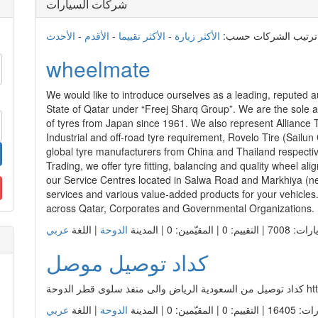
كداد توصيل موصل
https:
م: 0 | المقيّمين: 0 | المدينة
الدوحة
| اللغة
كيومزاد للسيارات
دمة سوق السيارات في قطر. ومنذ نشأته عمل موقع كيو مزاد على ان
ميع فئات السيارت الجديدة والمستعملة ومن كافة الانواع والشركات
الصانعة
ن: 9 | المدينة
أم صلال
| اللغة
كيو نمبر للارقام
ين يهتمون بشراء أو بيع لوحات السيارات المميزة والنادرة. يعمل
لمقيّمين: 0 | المدينة
أم صلال
| اللغة
كيوكارز للسيارات
سوق السيارات الان على جوالك.