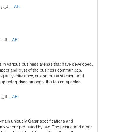
ontain uniquely Qatar specifications and
nly where permitted by law. The pricing and other
 Abdullah Abdulghani &amp; Bros. Co. or the
&amp; Bros. Co. or the applicable Affiliate are
on at any time without notice to you. The
rvices described on this Site are only available
y identified in the description of the promotional
عربي _ AR
الزيارات: 16337 | التقيي
Bros. Co