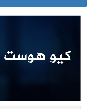
 automotive supply and services Company in the
 agents in Qatar for the renowned Yokohama brand
Tires (Yokohama-Off-Highway Tires) for your
 Corporation) and Atlas Tires, two of the top 12
ely. At Freej Sharq for Car Services &amp;
ignment services on state-of-the art machinery from
ar Signal) apart from Offering Electro-Mechanical
 We supply tyres to various tyre dealer shops
عربي _ AR
الزيارات: 7008 |