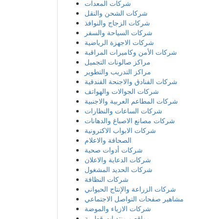
شركات الحديد المشغول
شركات النظافة
شركات الزراعة والإنتاج الحيواني
مشاهير صفحات التواصل الاجتماعي
شركات الازياء والموضة
مواقع و منتديات قطرية
شركات عامة
أحدث الشركات
شركة الابداع فني صيانة المكيفات
Zeal Plant Hire
Deliverables Agency
الهدى للتكييف
Perfumesouq
Liwan Furniture
Al Najm Glass &amp; Mirror
شركة كوالتي للتجارة والمقاولات
Raha Home Qatar
Hure Al Jinan For Contracting