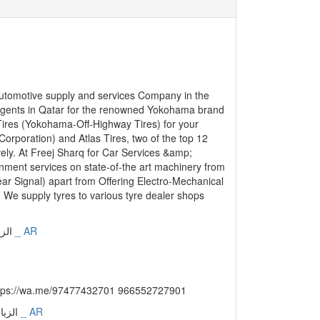
كداد توصيل من السعودية الرياض والى منفذ سلوى قطر الدوحة //wa.me/97477432701 966552727901
عربي _ AR
الزيارات: 16405 | التقيي
كيو مزاد احد اكثر مواقع السيارات تطورا والتزاما بخ
يكون منصة لتسهيل جميع عمليات البيع و الشراء لج
عربي _ AR
الزيارات: 34830 | التقييم: 13 | المقيّمي
هدف إلى توفير منصة مرجعية وشاملة للمستخدمين الذ
فريقنا على جمع وعرض مجموعة واسعة من اللوحات المميزة للسيارات من مختلف الأنواع والموديلات.
عربي _ AR
الزيارات: 34177 | التقييم: 0 | ا