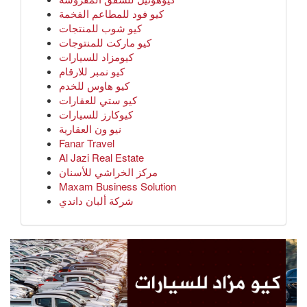
كيو فود للمطاعم الفخمة
كيو شوب للمنتجات
كيو ماركت للمنتوجات
كيومزاد للسيارات
كيو نمبر للارقام
كيو هاوس للخدم
كيو ستي للعقارات
كيوكارز للسيارات
نيو ون العقارية
Fanar Travel
Al Jazi Real Estate
مركز الخراشي للأسنان
Maxam Business Solution
شركة ألبان داندي