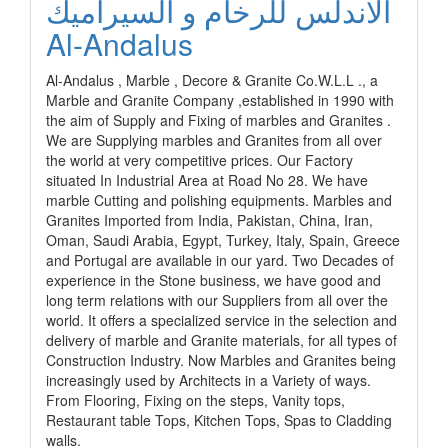
الاندلس للرخام و السيراميك
Al-Andalus
Al-Andalus , Marble , Decore & Granite Co.W.L.L ., a
Marble and Granite Company ,established in 1990 with
the aim of Supply and Fixing of marbles and Granites .
We are Supplying marbles and Granites from all over
the world at very competitive prices. Our Factory
situated In Industrial Area at Road No 28. We have
marble Cutting and polishing equipments. Marbles and
Granites Imported from India, Pakistan, China, Iran,
Oman, Saudi Arabia, Egypt, Turkey, Italy, Spain, Greece
and Portugal are available in our yard. Two Decades of
experience in the Stone business, we have good and
long term relations with our Suppliers from all over the
world. It offers a specialized service in the selection and
delivery of marble and Granite materials, for all types of
Construction Industry. Now Marbles and Granites being
increasingly used by Architects in a Variety of ways.
From Flooring, Fixing on the steps, Vanity tops,
Restaurant table Tops, Kitchen Tops, Spas to Cladding
walls.