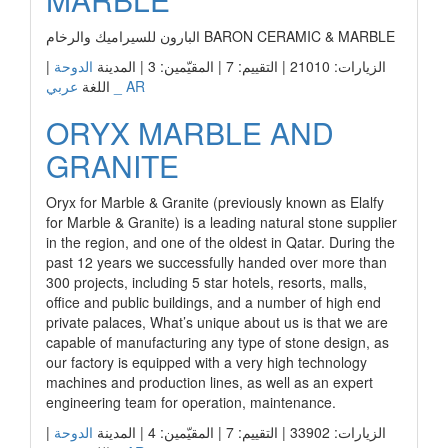
البارون للسيراميك والرخام BARON CERAMIC & MARBLE
الزيارات: 21010 | التقييم: 7 | المقيّمين: 3 | المدينة
الدوحة
|
عربي _ AR
اللغة
ORYX MARBLE AND
GRANITE
Oryx for Marble & Granite (previously known as Elalfy
for Marble & Granite) is a leading natural stone supplier
in the region, and one of the oldest in Qatar. During the
past 12 years we successfully handed over more than
300 projects, including 5 star hotels, resorts, malls,
office and public buildings, and a number of high end
private palaces, What’s unique about us is that we are
capable of manufacturing any type of stone design, as
our factory is equipped with a very high technology
machines and production lines, as well as an expert
engineering team for operation, maintenance.
الزيارات: 33902 | التقييم: 7 | المقيّمين: 4 | المدينة
الدوحة
|