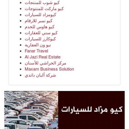
كيو شوب للمنتجات
كيو ماركت للمنتوجات
كيومزاد للسيارات
كيو نمبر للارقام
كيو هاوس للخدم
كيو ستي للعقارات
كيوكارز للسيارات
نيو ون العقارية
Fanar Travel
Al Jazi Real Estate
مركز الخراشي للأسنان
Maxam Business Solution
شركة ألبان داندي