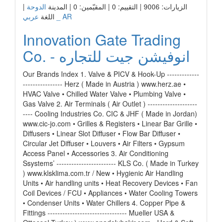
الزيارات: 9006 | التقييم: 0 | المقيّمين: 0 | المدينة
الدوحة
|
عربي _ AR
اللغة
Innovation Gate Trading
Co. - انوفيشن جيت للتجاره
Our Brands Index 1. Valve & PICV & Hook-Up -------------
---------------- Herz ( Made in Austria ) www.herz.ae •
HVAC Valve • Chilled Water Valve • Plumbing Valve •
Gas Valve 2. Air Terminals ( Air Outlet ) --------------------
---- Cooling Industries Co. CIC & JHF ( Made in Jordan)
www.cic-jo.com • Grilles & Registers • Linear Bar Grille •
Diffusers • Linear Slot Diffuser • Flow Bar Diffuser •
Circular Jet Diffuser • Louvers • Air Filters • Gypsum
Access Panel • Accessories 3. Air Conditioning
Ssystems’ ------------------------ KLS Co. ( Made in Turkey
) www.klsklima.com.tr / New • Hygienic Air Handling
Units • Air handling units • Heat Recovery Devices • Fan
Coil Devices / FCU • Appliances • Water Cooling Towers
• Condenser Units • Water Chillers 4. Copper Pipe &
Fittings -------------------------------- Mueller USA &