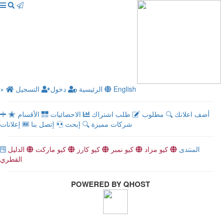
English
الرئيسية
دخول
التسجيل
×
أضف اعلانك
مطلوب
طلب اشتراك
الاحصائيات
الأقسام
شركات مميزة
إبحث
إتصل بنا
إعلانات
المنتدى
كيو مزاد
كيو نمبر
كيو كارز
كيو ماركت
الدليل
القطري
POWERED BY QHOST