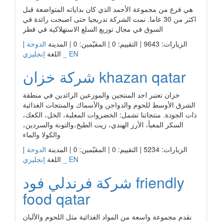
هي فرع من مجموعة الأحمد الذي كان بداياته المتواضعة قبل
اكثر من 30 عاما. نمت الشركة تدريجيا حتى اصبحت رائدة في
السوق في مجال توزيع السلع الاستهلاكية في قطر
الزيارات: 9643 | التقييم: 0 | المقيّمين: 0 | المدينة
الدوحة
|
إنجليزي _ EN
اللغة
شركة خزان khazan qatar
خزان تعتبر احد المنتجين والموزعين الرائدين في منطقة
الشرق الأوسط للحوم والدواجن والأسماك والمنتجات الغذائية
ذات الجودة. منتجاتنا تشمل: الخضروات المعلبة، الخل، الكعك،
السكر المعبأ، الأرز الهندي، زيت الطبخ،والتونة والسردين،
والكولا والماء
الزيارات: 5234 | التقييم: 0 | المقيّمين: 0 | المدينة
الدوحة
|
إنجليزي _ EN
اللغة
شركة فرندلي فود friendly
food qatar
نقدم مجموعة واسعة من المواد الغذائية مثل اللحوم والألبان