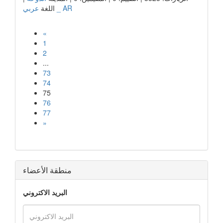
عربي _ AR
اللغة
«
1
2
...
73
74
75
76
77
»
منطقة الأعضاء
البريد الاكتروني