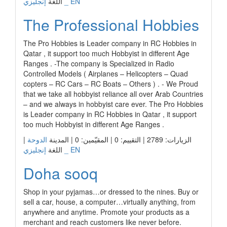
إنجليزي _ EN
اللغة
The Professional Hobbies
The Pro Hobbies is Leader company in RC Hobbies in
Qatar , it support too much Hobbyist in different Age
Ranges . -The company is Specialized in Radio
Controlled Models ( Airplanes – Helicopters – Quad
copters – RC Cars – RC Boats – Others ) . - We Proud
that we take all hobbyist reliance all over Arab Countries
– and we always in hobbyist care ever. The Pro Hobbies
is Leader company in RC Hobbies in Qatar , it support
too much Hobbyist in different Age Ranges .
|
الدوحة
الزيارات: 2789 | التقييم: 0 | المقيّمين: 0 | المدينة
إنجليزي _ EN
اللغة
Doha sooq
Shop in your pyjamas…or dressed to the nines. Buy or
sell a car, house, a computer…virtually anything, from
anywhere and anytime. Promote your products as a
merchant and reach customers like never before.