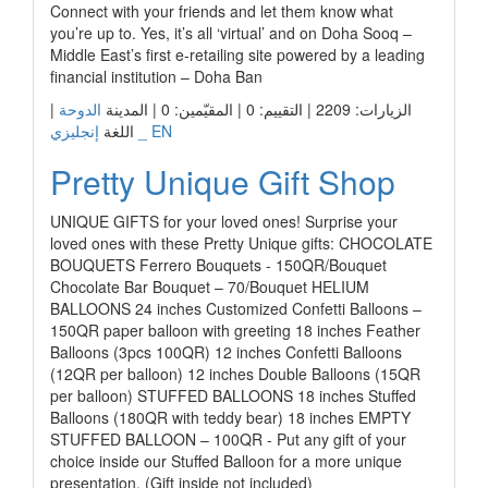
Connect with your friends and let them know what
you’re up to. Yes, it’s all ‘virtual’ and on Doha Sooq –
Middle East’s first e-retailing site powered by a leading
financial institution – Doha Ban
|
الدوحة
الزيارات: 2209 | التقييم: 0 | المقيّمين: 0 | المدينة
إنجليزي _ EN
اللغة
Pretty Unique Gift Shop
UNIQUE GIFTS for your loved ones! Surprise your
loved ones with these Pretty Unique gifts: CHOCOLATE
BOUQUETS Ferrero Bouquets - 150QR/Bouquet
Chocolate Bar Bouquet – 70/Bouquet HELIUM
BALLOONS 24 inches Customized Confetti Balloons –
150QR paper balloon with greeting 18 inches Feather
Balloons (3pcs 100QR) 12 inches Confetti Balloons
(12QR per balloon) 12 inches Double Balloons (15QR
per balloon) STUFFED BALLOONS 18 inches Stuffed
Balloons (180QR with teddy bear) 18 inches EMPTY
STUFFED BALLOON – 100QR - Put any gift of your
choice inside our Stuffed Balloon for a more unique
presentation. (Gift inside not included)