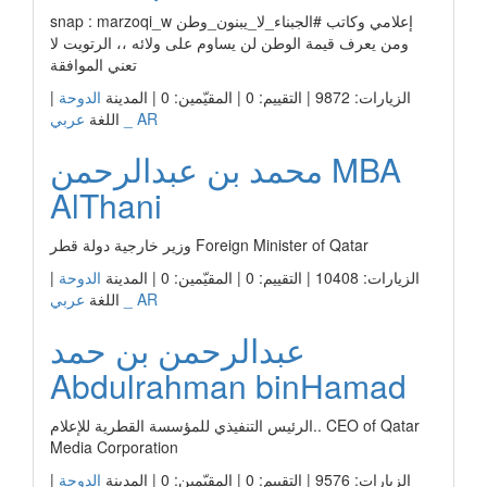
snap : marzoqi_w إعلامي وكاتب #الجبناء_لا_يبنون_وطن
ومن يعرف قيمة الوطن لن يساوم على وﻻئه ،، الرتويت لا
تعني الموافقة
|
الدوحة
الزيارات: 9872 | التقييم: 0 | المقيّمين: 0 | المدينة
عربي _ AR
اللغة
محمد بن عبدالرحمن MBA
AlThani
وزير خارجية دولة قطر Foreign Minister of Qatar
|
الدوحة
الزيارات: 10408 | التقييم: 0 | المقيّمين: 0 | المدينة
عربي _ AR
اللغة
عبدالرحمن بن حمد
Abdulrahman binHamad
الرئيس التنفيذي للمؤسسة القطرية للإعلام.. CEO of Qatar
Media Corporation
|
الدوحة
الزيارات: 9576 | التقييم: 0 | المقيّمين: 0 | المدينة