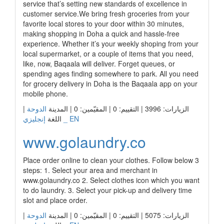
service that’s setting new standards of excellence in
customer service. ​ We bring fresh groceries from your
favorite local stores to your door within 30 minutes,
making shopping in Doha a quick and hassle-free
experience. Whether it’s your weekly shoping from your
local supermarket, or a couple of items that you need,
like, now, Baqaala will deliver. Forget queues, or
spending ages finding somewhere to park. All you need
for grocery delivery in Doha is the Baqaala app on your
mobile phone.
|
الدوحة
الزيارات: 3996 | التقييم: 0 | المقيّمين: 0 | المدينة
إنجليزي _ EN
اللغة
www.golaundry.co
Place order online to clean your clothes. Follow below 3
steps: 1. Select your area and merchant in
www.golaundry.co 2. Select clothes icon which you want
to do laundry. 3. Select your pick-up and delivery time
slot and place order.
|
الدوحة
الزيارات: 5075 | التقييم: 0 | المقيّمين: 0 | المدينة